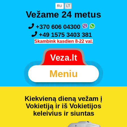
RU
LT
Vežame 24 metus
+370 606 04300
+49 1575 3403 381
Skambink kasdien 8-22 val.
Meniu
Kiekvieną dieną vežam į
Vokietiją ir iš Vokietijos
keleivius ir siuntas