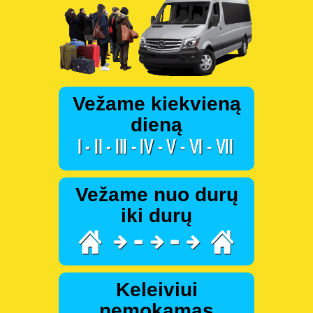
Vežame kiekvieną
dieną
Vežame nuo durų
iki durų
Keleiviui
nemokamas