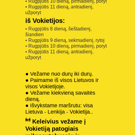
• Rugpjūtis 10 dieną, pirmadienį, poryt
• Rugpjūtis 11 dieną, antradienį,
užporyt
iš Vokietijos:
• Rugpjūtis 8 dieną, šeštadienį,
šiandien
• Rugpjūtis 9 dieną, sekmadienį, rytoj
• Rugpjūtis 10 dieną, pirmadienį, poryt
• Rugpjūtis 11 dieną, antradienį,
užporyt
● Vežame nuo durų iki durų.
● Paimame iš visos Lietuvos ir
visos Vokietijoje.
● Vežame kiekvieną savaitės
dieną.
● Išvykstame maršrutu: visa
Lietuva - Lenkija - Vokietija..
Keleivius vežame į
Vokietiją patogiais