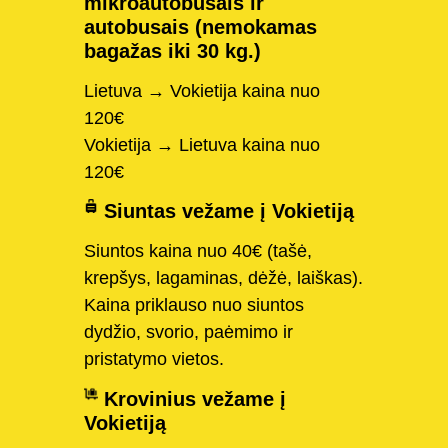
mikroautobusais ir
autobusais (nemokamas
bagažas iki 30 kg.)
Lietuva → Vokietija kaina nuo
120€
Vokietija → Lietuva kaina nuo
120€
Siuntas vežame į Vokietiją
Siuntos kaina nuo 40€ (tašė,
krepšys, lagaminas, dėžė, laiškas).
Kaina priklauso nuo siuntos
dydžio, svorio, paėmimo ir
pristatymo vietos.
Krovinius vežame į
Vokietiją