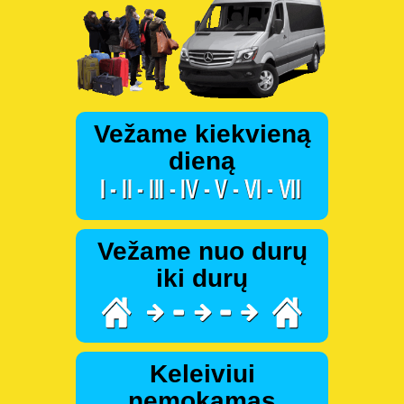
Vežame kiekvieną
dieną
Vežame nuo durų
iki durų
Keleiviui
nemokamas