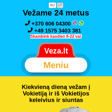
RU
LT
Vežame 24 metus
+370 606 04300
+49 1575 3403 381
Skambink kasdien 8-22 val.
Meniu
Kiekvieną dieną vežam į
Vokietiją ir iš Vokietijos
keleivius ir siuntas