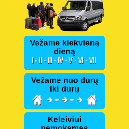
Vežame kiekvieną
dieną
Vežame nuo durų
iki durų
Keleiviui
nemokamas