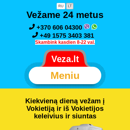
RU
LT
Vežame 24 metus
+370 606 04300
+49 1575 3403 381
Skambink kasdien 8-22 val.
Meniu
Kiekvieną dieną vežam į
Vokietiją ir iš Vokietijos
keleivius ir siuntas