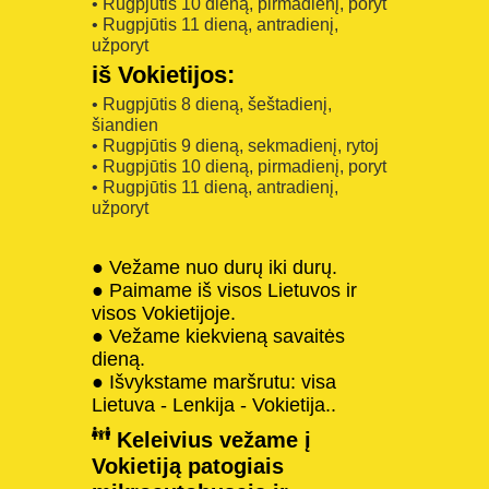
• Rugpjūtis 10 dieną, pirmadienį, poryt
• Rugpjūtis 11 dieną, antradienį,
užporyt
iš Vokietijos:
• Rugpjūtis 8 dieną, šeštadienį,
šiandien
• Rugpjūtis 9 dieną, sekmadienį, rytoj
• Rugpjūtis 10 dieną, pirmadienį, poryt
• Rugpjūtis 11 dieną, antradienį,
užporyt
● Vežame nuo durų iki durų.
● Paimame iš visos Lietuvos ir
visos Vokietijoje.
● Vežame kiekvieną savaitės
dieną.
● Išvykstame maršrutu: visa
Lietuva - Lenkija - Vokietija..
Keleivius vežame į
Vokietiją patogiais