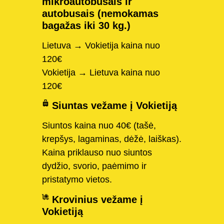
mikroautobusais ir
autobusais (nemokamas
bagažas iki 30 kg.)
Lietuva → Vokietija kaina nuo
120€
Vokietija → Lietuva kaina nuo
120€
Siuntas vežame į Vokietiją
Siuntos kaina nuo 40€ (tašė,
krepšys, lagaminas, dėžė, laiškas).
Kaina priklauso nuo siuntos
dydžio, svorio, paėmimo ir
pristatymo vietos.
Krovinius vežame į
Vokietiją