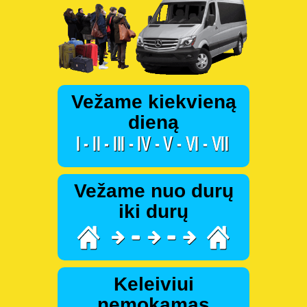
Vežame kiekvieną
dieną
Vežame nuo durų
iki durų
Keleiviui
nemokamas