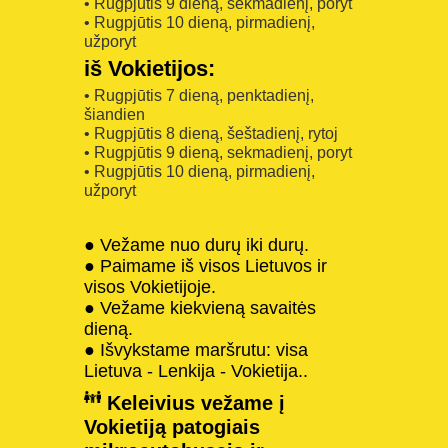
• Rugpjūtis 9 dieną, sekmadienį, poryt
• Rugpjūtis 10 dieną, pirmadienį,
užporyt
iš Vokietijos:
• Rugpjūtis 7 dieną, penktadienį,
šiandien
• Rugpjūtis 8 dieną, šeštadienį, rytoj
• Rugpjūtis 9 dieną, sekmadienį, poryt
• Rugpjūtis 10 dieną, pirmadienį,
užporyt
● Vežame nuo durų iki durų.
● Paimame iš visos Lietuvos ir
visos Vokietijoje.
● Vežame kiekvieną savaitės
dieną.
● Išvykstame maršrutu: visa
Lietuva - Lenkija - Vokietija..
Keleivius vežame į
Vokietiją patogiais