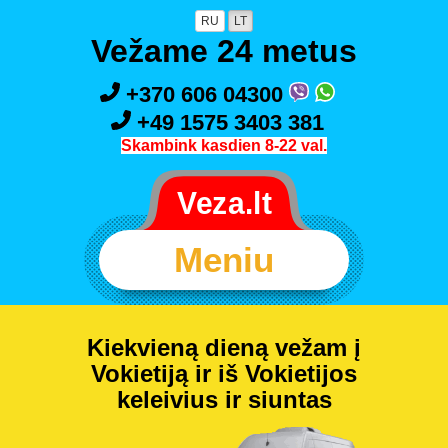
RU
LT
Vežame 24 metus
+370 606 04300
+49 1575 3403 381
Skambink kasdien 8-22 val.
Meniu
Kiekvieną dieną vežam į
Vokietiją ir iš Vokietijos
keleivius ir siuntas