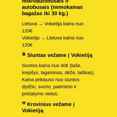
mikroautobusais ir
autobusais (nemokamas
bagažas iki 30 kg.)
Lietuva → Vokietija kaina nuo
120€
Vokietija → Lietuva kaina nuo
120€
Siuntas vežame į Vokietiją
Siuntos kaina nuo 40€ (tašė,
krepšys, lagaminas, dėžė, laiškas).
Kaina priklauso nuo siuntos
dydžio, svorio, paėmimo ir
pristatymo vietos.
Krovinius vežame į
Vokietiją