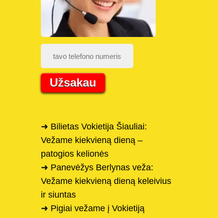
Užsakau
➜ Bilietas Vokietija Šiauliai:
Vežame kiekvieną dieną –
patogios kelionės
➜ Panevėžys Berlynas veža:
Vežame kiekvieną dieną keleivius
ir siuntas
➜ Pigiai vežame į Vokietiją