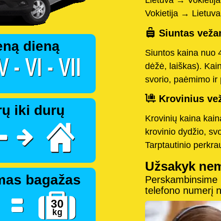
Lietuva → Vokietij
Vokietija → Lietuv
Siuntas vežam
eną dieną
Siuntos kaina nuo 
dėžė, laiškas). Kai
svorio, paėmimo ir 
Krovinius vež
ų iki durų
Krovinių kaina kai
krovinio dydžio, sv
Tarptautinio perkr
Užsakyk ne
mas bagažas
Perskambinsime pe
telefono numerį