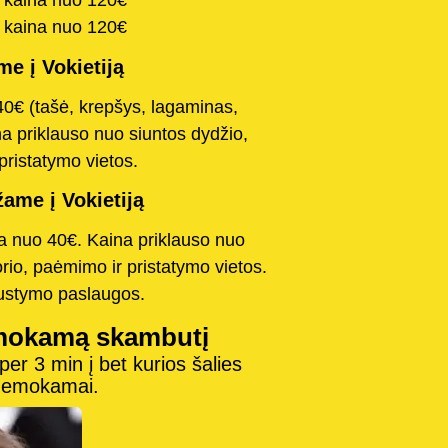
a kaina nuo 120€
a kaina nuo 120€
e į Vokietiją
40€ (tašė, krepšys, lagaminas,
na priklauso nuo siuntos dydžio,
pristatymo vietos.
ame į Vokietiją
na nuo 40€. Kaina priklauso nuo
orio, paėmimo ir pristatymo vietos.
austymo paslaugos.
mokamą skambutį
r 3 min į bet kurios šalies
 nemokamai.