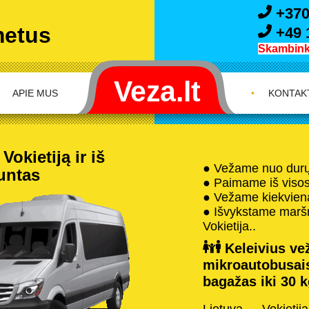
+370
metus
+49 
Skambink 
APIE MUS
•
KONTAK
okietiją ir iš
● Vežame nuo durų 
iuntas
● Paimame iš visos 
● Vežame kiekvieną
● Išvykstame maršru
Vokietija..
Keleivius vež
mikroautobusai
bagažas iki 30 k