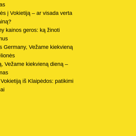
tas
s į Vokietiją – ar visada verta
ainą?
y kainos geros: ką žinoti
imus
s Germany, Vežame kiekvieną
elionės
ją, Vežame kiekvieną dieną –
imas
Vokietiją iš Klaipėdos: patikimi
ai