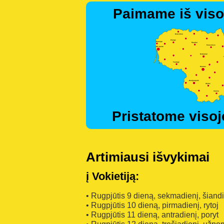
Paimame iš viso
Pristatome visoj
Artimiausi išvykimai
į Vokietiją:
• Rugpjūtis 9 dieną, sekmadienį, šiand
• Rugpjūtis 10 dieną, pirmadienį, rytoj
• Rugpjūtis 11 dieną, antradienį, poryt