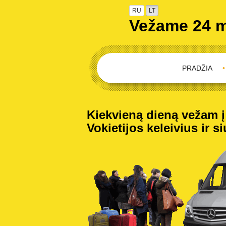
RU
LT
Vežame 24 
PRADŽIA
•
Kiekvieną dieną vežam į V
Vokietijos keleivius ir s