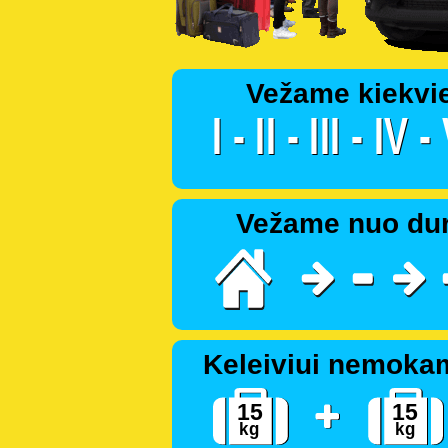
Vežame kiekvi
Vežame nuo dur
Keleiviui nemoka