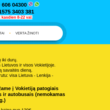
 606 04300
1575 3403 381
kasdien 8-22 val.
TAI
•
VERTA ŽINOTI
iki durų.
Lietuvos ir visos Vokietijoje.
 savaitės dieną.
tu: visa Lietuva - Lenkija -
ame į Vokietiją patogiais
s ir autobusais (nemokamas
g.)