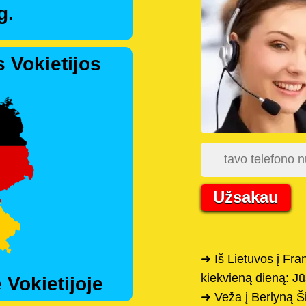
g.
 Vokietijos
Užsakau
➜ Iš Lietuvos į Fr
kiekvieną dieną: Jū
 Vokietijoje
➜ Veža į Berlyną Šia