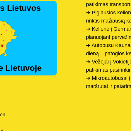
patikimas transpor
s Lietuvos
➜ Pigiausios kelionė
rinktis mažiausią k
➜ Kelionė į German
planuojant pervež
➜ Autobusu Kauna
dieną – patogios k
➜ Vežėjai į Vokieti
e Lietuvoje
patikimas pasirink
➜ Mikroautobusai į 
maršrutai ir patarim
ien