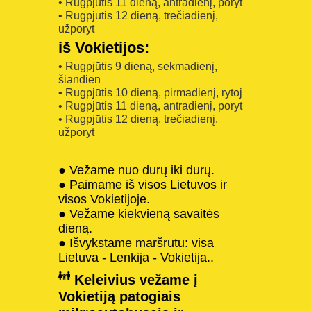
• Rugpjūtis 11 dieną, antradienį, poryt
• Rugpjūtis 12 dieną, trečiadienį,
užporyt
iš Vokietijos:
• Rugpjūtis 9 dieną, sekmadienį,
šiandien
• Rugpjūtis 10 dieną, pirmadienį, rytoj
• Rugpjūtis 11 dieną, antradienį, poryt
• Rugpjūtis 12 dieną, trečiadienį,
užporyt
● Vežame nuo durų iki durų.
● Paimame iš visos Lietuvos ir
visos Vokietijoje.
● Vežame kiekvieną savaitės
dieną.
● Išvykstame maršrutu: visa
Lietuva - Lenkija - Vokietija..
Keleivius vežame į
Vokietiją patogiais