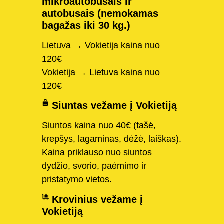
mikroautobusais ir
autobusais (nemokamas
bagažas iki 30 kg.)
Lietuva → Vokietija kaina nuo
120€
Vokietija → Lietuva kaina nuo
120€
Siuntas vežame į Vokietiją
Siuntos kaina nuo 40€ (tašė,
krepšys, lagaminas, dėžė, laiškas).
Kaina priklauso nuo siuntos
dydžio, svorio, paėmimo ir
pristatymo vietos.
Krovinius vežame į
Vokietiją