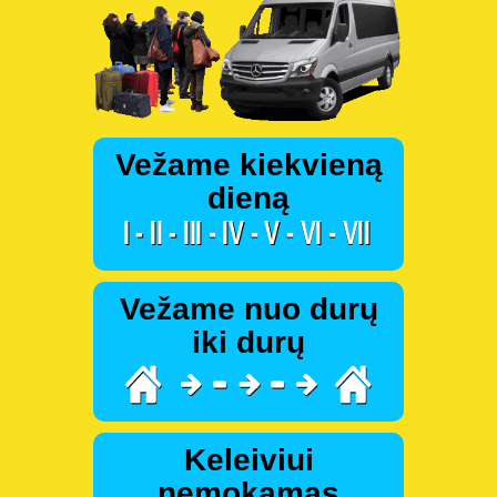
Vežame kiekvieną
dieną
Vežame nuo durų
iki durų
Keleiviui
nemokamas