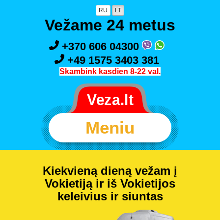
RU
LT
Vežame 24 metus
+370 606 04300
+49 1575 3403 381
Skambink kasdien 8-22 val.
Meniu
Kiekvieną dieną vežam į
Vokietiją ir iš Vokietijos
keleivius ir siuntas