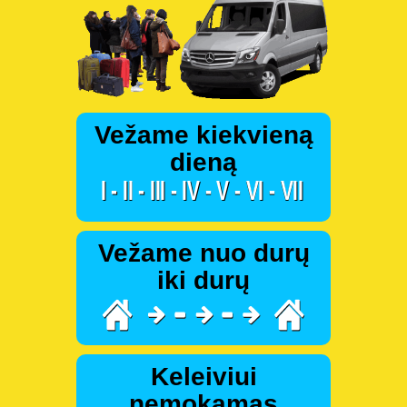
Vežame kiekvieną
dieną
Vežame nuo durų
iki durų
Keleiviui
nemokamas