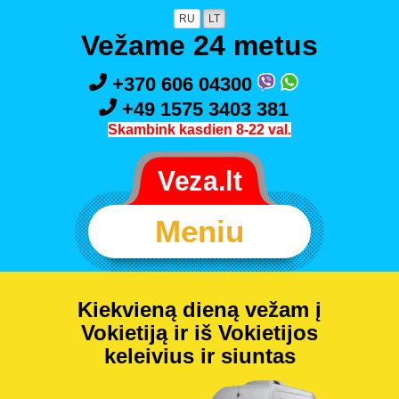
RU
LT
Vežame 24 metus
+370 606 04300
+49 1575 3403 381
Skambink kasdien 8-22 val.
Meniu
Kiekvieną dieną vežam į
Vokietiją ir iš Vokietijos
keleivius ir siuntas