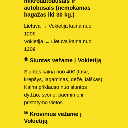
mikroautobusais ir
autobusais (nemokamas
bagažas iki 30 kg.)
Lietuva → Vokietija kaina nuo
120€
Vokietija → Lietuva kaina nuo
120€
Siuntas vežame į Vokietiją
Siuntos kaina nuo 40€ (tašė,
krepšys, lagaminas, dėžė, laiškas).
Kaina priklauso nuo siuntos
dydžio, svorio, paėmimo ir
pristatymo vietos.
Krovinius vežame į
Vokietiją