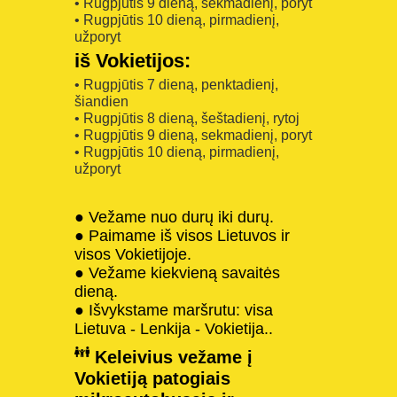
• Rugpjūtis 9 dieną, sekmadienį, poryt
• Rugpjūtis 10 dieną, pirmadienį,
užporyt
iš Vokietijos:
• Rugpjūtis 7 dieną, penktadienį,
šiandien
• Rugpjūtis 8 dieną, šeštadienį, rytoj
• Rugpjūtis 9 dieną, sekmadienį, poryt
• Rugpjūtis 10 dieną, pirmadienį,
užporyt
● Vežame nuo durų iki durų.
● Paimame iš visos Lietuvos ir
visos Vokietijoje.
● Vežame kiekvieną savaitės
dieną.
● Išvykstame maršrutu: visa
Lietuva - Lenkija - Vokietija..
Keleivius vežame į
Vokietiją patogiais