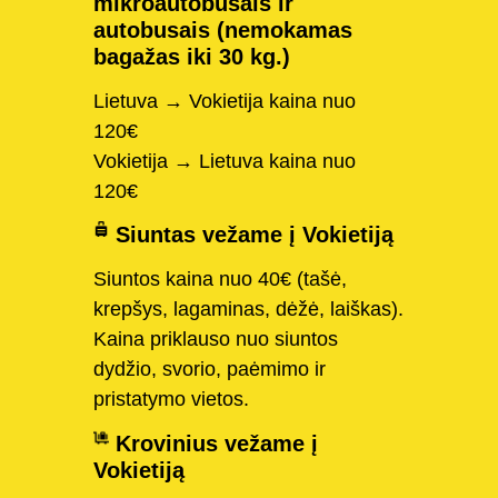
mikroautobusais ir
autobusais (nemokamas
bagažas iki 30 kg.)
Lietuva → Vokietija kaina nuo
120€
Vokietija → Lietuva kaina nuo
120€
Siuntas vežame į Vokietiją
Siuntos kaina nuo 40€ (tašė,
krepšys, lagaminas, dėžė, laiškas).
Kaina priklauso nuo siuntos
dydžio, svorio, paėmimo ir
pristatymo vietos.
Krovinius vežame į
Vokietiją