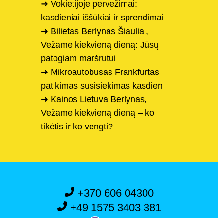
➜ Vokietijoje pervežimai:
kasdieniai iššūkiai ir sprendimai
➜ Bilietas Berlynas Šiauliai,
Vežame kiekvieną dieną: Jūsų
patogiam maršrutui
➜ Mikroautobusas Frankfurtas –
patikimas susisiekimas kasdien
➜ Kainos Lietuva Berlynas,
Vežame kiekvieną dieną – ko
tikėtis ir ko vengti?
+370 606 04300
+49 1575 3403 381