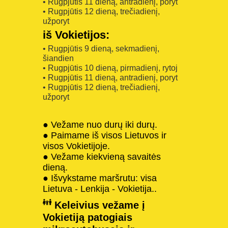
• Rugpjūtis 11 dieną, antradienį, poryt
• Rugpjūtis 12 dieną, trečiadienį,
užporyt
iš Vokietijos:
• Rugpjūtis 9 dieną, sekmadienį,
šiandien
• Rugpjūtis 10 dieną, pirmadienį, rytoj
• Rugpjūtis 11 dieną, antradienį, poryt
• Rugpjūtis 12 dieną, trečiadienį,
užporyt
● Vežame nuo durų iki durų.
● Paimame iš visos Lietuvos ir
visos Vokietijoje.
● Vežame kiekvieną savaitės
dieną.
● Išvykstame maršrutu: visa
Lietuva - Lenkija - Vokietija..
Keleivius vežame į
Vokietiją patogiais