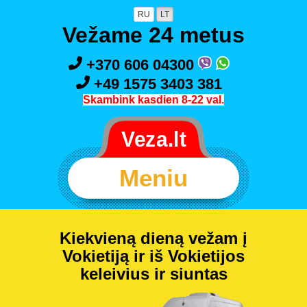
RU
LT
Vežame 24 metus
+370 606 04300
+49 1575 3403 381
Skambink kasdien 8-22 val.
Meniu
Kiekvieną dieną vežam į
Vokietiją ir iš Vokietijos
keleivius ir siuntas