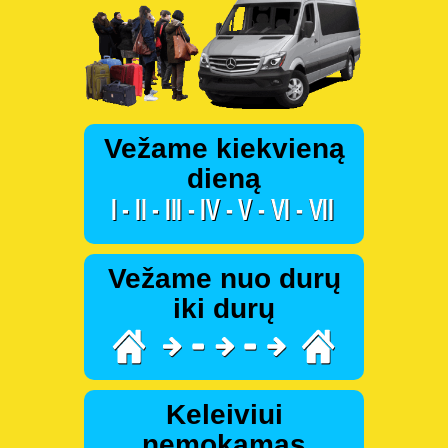
Vežame kiekvieną
dieną
Vežame nuo durų
iki durų
Keleiviui
nemokamas