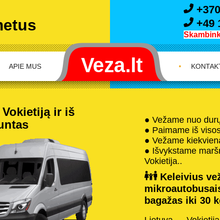
+370
metus
+49 
Skambink 
APIE MUS
•
KONTAK
okietiją ir iš
● Vežame nuo durų 
iuntas
● Paimame iš visos 
● Vežame kiekvieną
● Išvykstame maršru
Vokietija..
Keleivius vež
mikroautobusai
bagažas iki 30 k