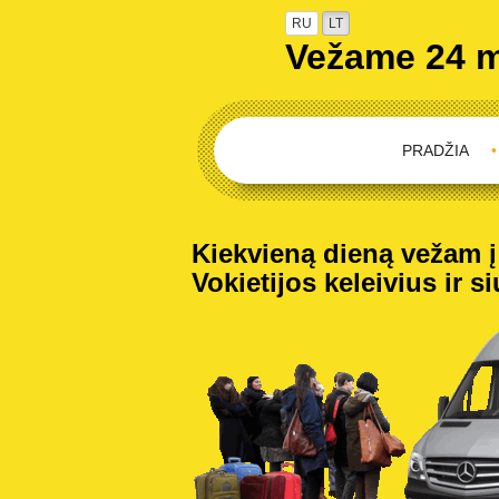
RU
LT
Vežame 24 
PRADŽIA
•
Kiekvieną dieną vežam į V
Vokietijos keleivius ir s