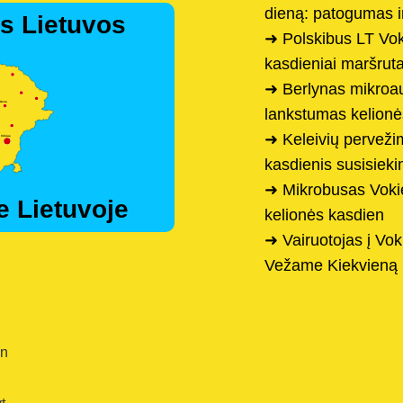
dieną: patogumas i
s Lietuvos
➜ Polskibus LT Voki
kasdieniai maršruta
➜ Berlynas mikroau
lankstumas kelion
➜ Keleivių pervežim
kasdienis susisiek
➜ Mikrobusas Vokiet
e Lietuvoje
kelionės kasdien
➜ Vairuotojas į Voki
Vežame Kiekvieną
en