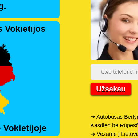
g.
 Vokietijos
Užsakau
➜ Autobusas Berlyn
Kasdien be Rūpesč
 Vokietijoje
➜ Vežame į Lietuvą