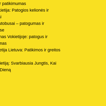
r patikimumas
etija: Patogios kelionės ir
i
tobusai – patogumas ir
ėse
as Vokietijoje: patogus ir
imas
ija Lietuva: Patikimos ir greitos
etiją: Svarbiausia Jungtis, Kai
 Dieną