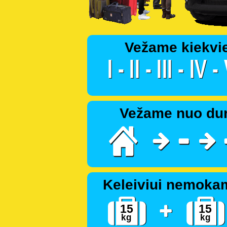
Vežame kiekvi
Vežame nuo dur
Keleiviui nemoka