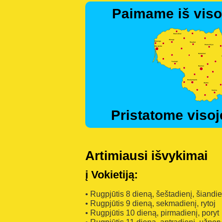
Paimame iš viso
Pristatome visoj
Artimiausi išvykimai
į Vokietiją:
• Rugpjūtis 8 dieną, šeštadienį, šiandi
• Rugpjūtis 9 dieną, sekmadienį, rytoj
• Rugpjūtis 10 dieną, pirmadienį, poryt