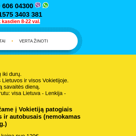
 606 04300
1575 3403 381
kasdien 8-22 val.
TAI
•
VERTA ŽINOTI
iki durų.
Lietuvos ir visos Vokietijoje.
 savaitės dieną.
tu: visa Lietuva - Lenkija -
ame į Vokietiją patogiais
s ir autobusais (nemokamas
g.)