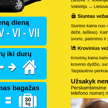
Lietuva → Vokietij
Vokietija → Lietuv
Siuntas vežam
eną dieną
Siuntos kaina nuo 
dėžė, laiškas). Kai
svorio, paėmimo ir 
Krovinius vež
ų iki durų
Krovinių kaina kai
krovinio dydžio, sv
Tarptautinio perkr
Užsakyk ne
mas bagažas
Perskambinsime pe
telefono numerį