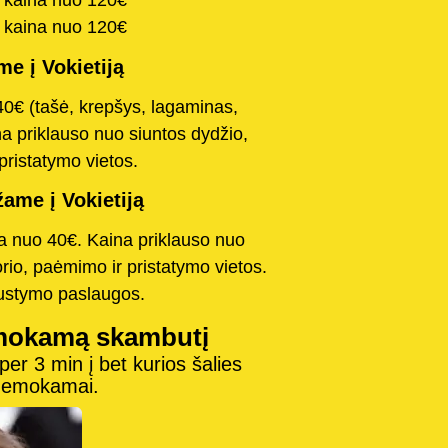
a kaina nuo 120€
a kaina nuo 120€
e į Vokietiją
40€ (tašė, krepšys, lagaminas,
na priklauso nuo siuntos dydžio,
pristatymo vietos.
ame į Vokietiją
na nuo 40€. Kaina priklauso nuo
orio, paėmimo ir pristatymo vietos.
austymo paslaugos.
mokamą skambutį
r 3 min į bet kurios šalies
 nemokamai.