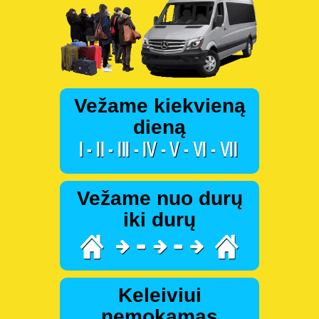
Vežame kiekvieną
dieną
Vežame nuo durų
iki durų
Keleiviui
nemokamas