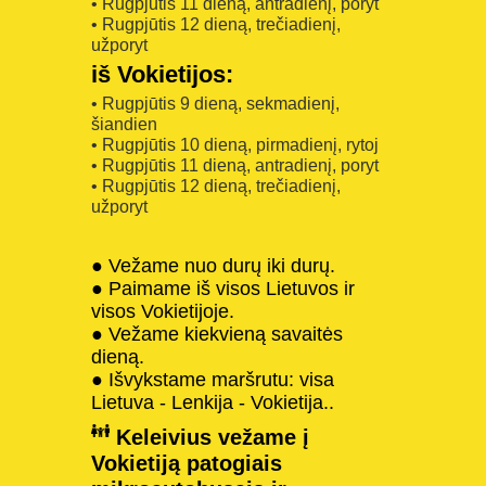
• Rugpjūtis 11 dieną, antradienį, poryt
• Rugpjūtis 12 dieną, trečiadienį,
užporyt
iš Vokietijos:
• Rugpjūtis 9 dieną, sekmadienį,
šiandien
• Rugpjūtis 10 dieną, pirmadienį, rytoj
• Rugpjūtis 11 dieną, antradienį, poryt
• Rugpjūtis 12 dieną, trečiadienį,
užporyt
● Vežame nuo durų iki durų.
● Paimame iš visos Lietuvos ir
visos Vokietijoje.
● Vežame kiekvieną savaitės
dieną.
● Išvykstame maršrutu: visa
Lietuva - Lenkija - Vokietija..
Keleivius vežame į
Vokietiją patogiais