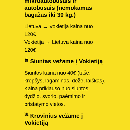
mikroautobusais ir
autobusais (nemokamas
bagažas iki 30 kg.)
Lietuva → Vokietija kaina nuo
120€
Vokietija → Lietuva kaina nuo
120€
Siuntas vežame į Vokietiją
Siuntos kaina nuo 40€ (tašė,
krepšys, lagaminas, dėžė, laiškas).
Kaina priklauso nuo siuntos
dydžio, svorio, paėmimo ir
pristatymo vietos.
Krovinius vežame į
Vokietiją