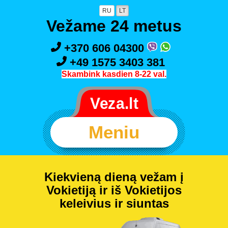
RU
LT
Vežame 24 metus
+370 606 04300
+49 1575 3403 381
Skambink kasdien 8-22 val.
Meniu
Kiekvieną dieną vežam į
Vokietiją ir iš Vokietijos
keleivius ir siuntas