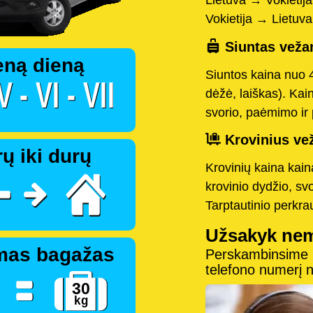
Lietuva → Vokietij
Vokietija → Lietuv
Siuntas vežam
eną dieną
Siuntos kaina nuo 
dėžė, laiškas). Kai
svorio, paėmimo ir 
Krovinius vež
ų iki durų
Krovinių kaina kai
krovinio dydžio, sv
Tarptautinio perkr
Užsakyk ne
mas bagažas
Perskambinsime pe
telefono numerį