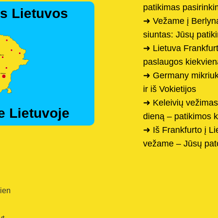
patikimas pasirink
s Lietuvos
➜ Vežame į Berlyną
siuntas: Jūsų patik
➜ Lietuva Frankfur
paslaugos kiekvien
➜ Germany mikriuka
ir iš Vokietijos
➜ Keleivių vežimas
e Lietuvoje
dieną – patikimos 
➜ Iš Frankfurto į L
vežame – Jūsų pa
dien