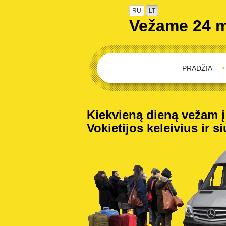
RU
LT
Vežame 24 
PRADŽIA
•
Kiekvieną dieną vežam į V
Vokietijos keleivius ir s