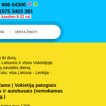
 606 04300
1575 3403 381
kasdien 8-22 val.
TAI
•
VERTA ŽINOTI
iki durų.
Lietuvos ir visos Vokietijoje.
 savaitės dieną.
tu: visa Lietuva - Lenkija -
ame į Vokietiją patogiais
s ir autobusais (nemokamas
g.)