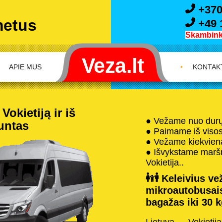
+370
metus
+49 
Skambink 
APIE MUS
•
KONTAK
okietiją ir iš
● Vežame nuo durų 
iuntas
● Paimame iš visos 
● Vežame kiekvieną
● Išvykstame maršru
Vokietija..
Keleivius vež
mikroautobusai
bagažas iki 30 k