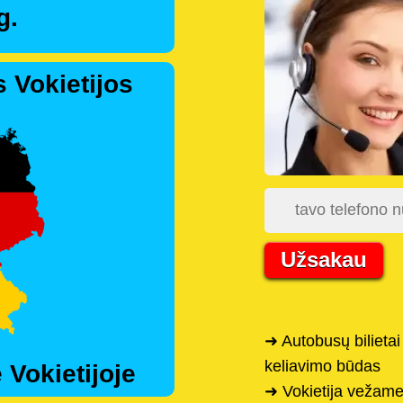
g.
 Vokietijos
Užsakau
➜ Autobusų bilietai 
keliavimo būdas
 Vokietijoje
➜ Vokietija vežame 