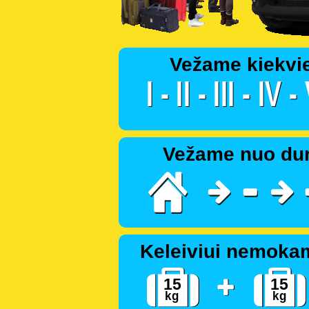
Vežame kiekvi
Vežame nuo dur
Keleiviui nemoka