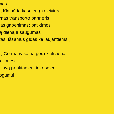
imas
 Klaipėda kasdieną keleivius ir
imas transporto partneris
tas gabenimas: patikimos
ą dieną ir saugumas
s: Išsamus gidas keliaujantiems į
 į Germany kaina gera kiekvieną
kelionės
ietuvą penktadienį ir kasdien
togumui