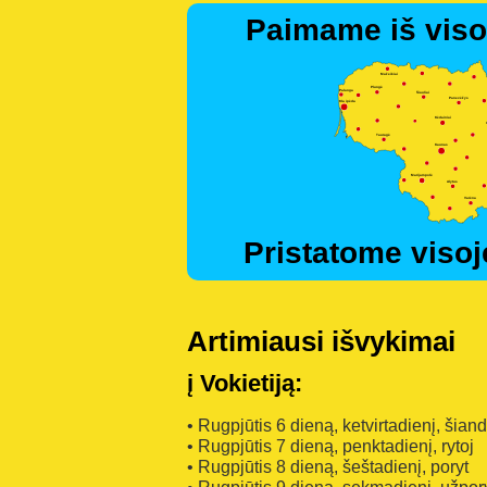
Paimame iš viso
Pristatome visoj
Artimiausi išvykimai
į Vokietiją:
• Rugpjūtis 6 dieną, ketvirtadienį, šian
• Rugpjūtis 7 dieną, penktadienį, rytoj
• Rugpjūtis 8 dieną, šeštadienį, poryt