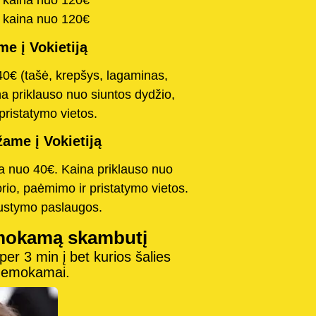
a kaina nuo 120€
a kaina nuo 120€
e į Vokietiją
40€ (tašė, krepšys, lagaminas,
na priklauso nuo siuntos dydžio,
pristatymo vietos.
ame į Vokietiją
na nuo 40€. Kaina priklauso nuo
orio, paėmimo ir pristatymo vietos.
austymo paslaugos.
mokamą skambutį
r 3 min į bet kurios šalies
 nemokamai.