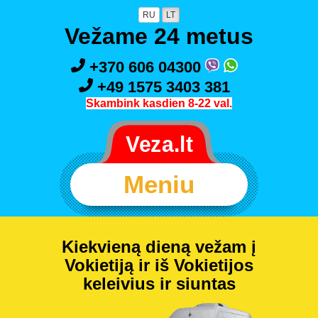
RU
LT
Vežame 24 metus
+370 606 04300
+49 1575 3403 381
Skambink kasdien 8-22 val.
Meniu
Kiekvieną dieną vežam į
Vokietiją ir iš Vokietijos
keleivius ir siuntas