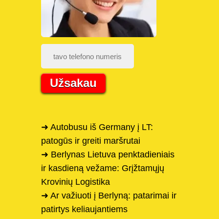
Užsakau
➜ Autobusu iš Germany į LT:
patogūs ir greiti maršrutai
➜ Berlynas Lietuva penktadieniais
ir kasdieną vežame: Grįžtamųjų
Krovinių Logistika
➜ Ar važiuoti į Berlyną: patarimai ir
patirtys keliaujantiems