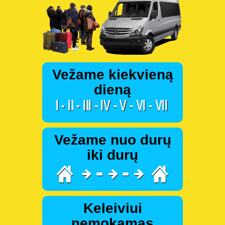
Vežame kiekvieną
dieną
Vežame nuo durų
iki durų
Keleiviui
nemokamas