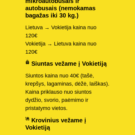
mikroautobusais ir
autobusais (nemokamas
bagažas iki 30 kg.)
Lietuva → Vokietija kaina nuo
120€
Vokietija → Lietuva kaina nuo
120€
Siuntas vežame į Vokietiją
Siuntos kaina nuo 40€ (tašė,
krepšys, lagaminas, dėžė, laiškas).
Kaina priklauso nuo siuntos
dydžio, svorio, paėmimo ir
pristatymo vietos.
Krovinius vežame į
Vokietiją