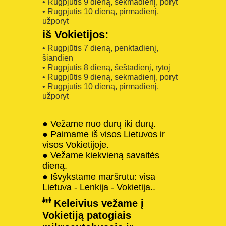
• Rugpjūtis 9 dieną, sekmadienį, poryt
• Rugpjūtis 10 dieną, pirmadienį,
užporyt
iš Vokietijos:
• Rugpjūtis 7 dieną, penktadienį,
šiandien
• Rugpjūtis 8 dieną, šeštadienį, rytoj
• Rugpjūtis 9 dieną, sekmadienį, poryt
• Rugpjūtis 10 dieną, pirmadienį,
užporyt
● Vežame nuo durų iki durų.
● Paimame iš visos Lietuvos ir
visos Vokietijoje.
● Vežame kiekvieną savaitės
dieną.
● Išvykstame maršrutu: visa
Lietuva - Lenkija - Vokietija..
Keleivius vežame į
Vokietiją patogiais