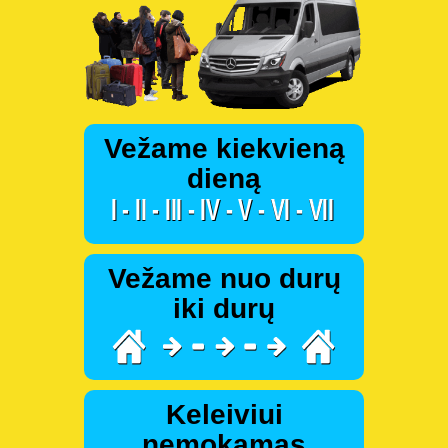
Vežame kiekvieną
dieną
Vežame nuo durų
iki durų
Keleiviui
nemokamas