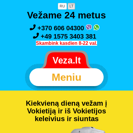
RU
LT
Vežame 24 metus
+370 606 04300
+49 1575 3403 381
Skambink kasdien 8-22 val.
Meniu
Kiekvieną dieną vežam į
Vokietiją ir iš Vokietijos
keleivius ir siuntas