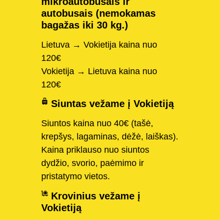
mikroautobusais ir
autobusais (nemokamas
bagažas iki 30 kg.)
Lietuva → Vokietija kaina nuo
120€
Vokietija → Lietuva kaina nuo
120€
Siuntas vežame į Vokietiją
Siuntos kaina nuo 40€ (tašė,
krepšys, lagaminas, dėžė, laiškas).
Kaina priklauso nuo siuntos
dydžio, svorio, paėmimo ir
pristatymo vietos.
Krovinius vežame į
Vokietiją