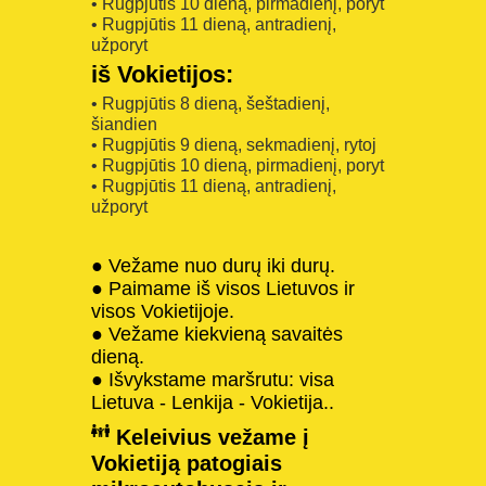
• Rugpjūtis 10 dieną, pirmadienį, poryt
• Rugpjūtis 11 dieną, antradienį,
užporyt
iš Vokietijos:
• Rugpjūtis 8 dieną, šeštadienį,
šiandien
• Rugpjūtis 9 dieną, sekmadienį, rytoj
• Rugpjūtis 10 dieną, pirmadienį, poryt
• Rugpjūtis 11 dieną, antradienį,
užporyt
● Vežame nuo durų iki durų.
● Paimame iš visos Lietuvos ir
visos Vokietijoje.
● Vežame kiekvieną savaitės
dieną.
● Išvykstame maršrutu: visa
Lietuva - Lenkija - Vokietija..
Keleivius vežame į
Vokietiją patogiais