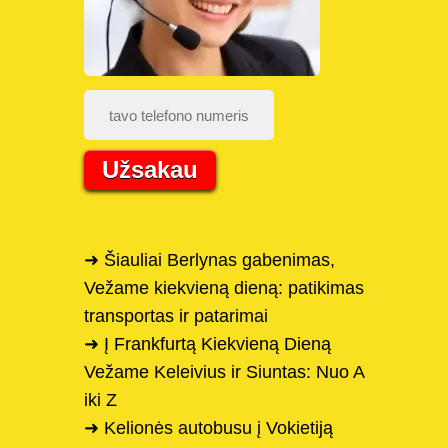
Užsakau
➜ Šiauliai Berlynas gabenimas,
Vežame kiekvieną dieną: patikimas
transportas ir patarimai
➜ Į Frankfurtą Kiekvieną Dieną
Vežame Keleivius ir Siuntas: Nuo A
iki Z
➜ Kelionės autobusu į Vokietiją