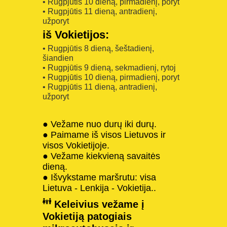
• Rugpjūtis 10 dieną, pirmadienį, poryt
• Rugpjūtis 11 dieną, antradienį,
užporyt
iš Vokietijos:
• Rugpjūtis 8 dieną, šeštadienį,
šiandien
• Rugpjūtis 9 dieną, sekmadienį, rytoj
• Rugpjūtis 10 dieną, pirmadienį, poryt
• Rugpjūtis 11 dieną, antradienį,
užporyt
● Vežame nuo durų iki durų.
● Paimame iš visos Lietuvos ir
visos Vokietijoje.
● Vežame kiekvieną savaitės
dieną.
● Išvykstame maršrutu: visa
Lietuva - Lenkija - Vokietija..
Keleivius vežame į
Vokietiją patogiais