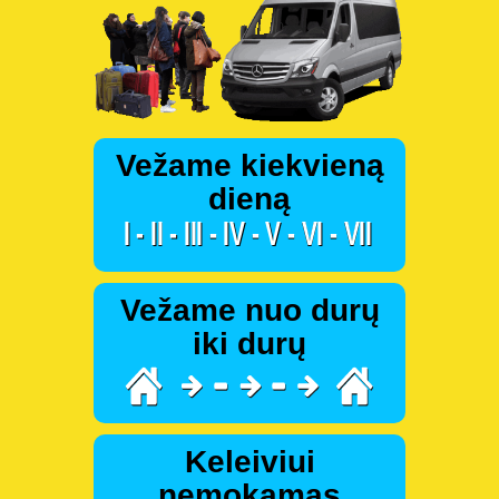
Vežame kiekvieną
dieną
Vežame nuo durų
iki durų
Keleiviui
nemokamas