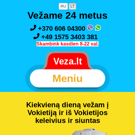
RU
LT
Vežame 24 metus
+370 606 04300
+49 1575 3403 381
Skambink kasdien 8-22 val.
Meniu
Kiekvieną dieną vežam į
Vokietiją ir iš Vokietijos
keleivius ir siuntas