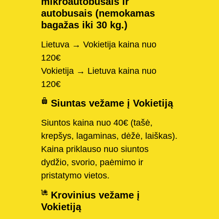
mikroautobusais ir
autobusais (nemokamas
bagažas iki 30 kg.)
Lietuva → Vokietija kaina nuo
120€
Vokietija → Lietuva kaina nuo
120€
Siuntas vežame į Vokietiją
Siuntos kaina nuo 40€ (tašė,
krepšys, lagaminas, dėžė, laiškas).
Kaina priklauso nuo siuntos
dydžio, svorio, paėmimo ir
pristatymo vietos.
Krovinius vežame į
Vokietiją