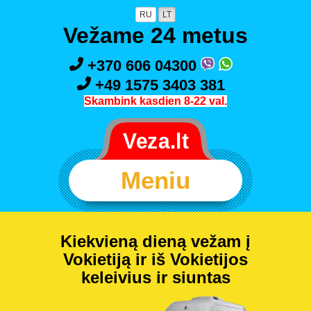
RU
LT
Vežame 24 metus
+370 606 04300
+49 1575 3403 381
Skambink kasdien 8-22 val.
Meniu
Kiekvieną dieną vežam į
Vokietiją ir iš Vokietijos
keleivius ir siuntas