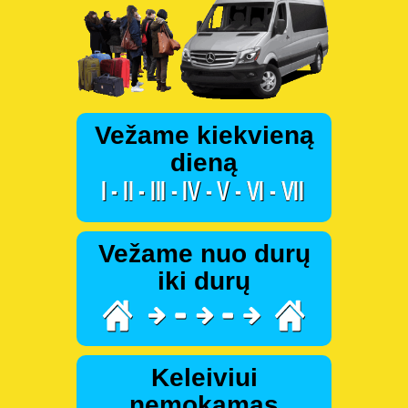
Vežame kiekvieną
dieną
Vežame nuo durų
iki durų
Keleiviui
nemokamas