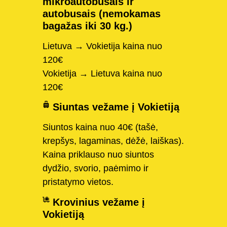
mikroautobusais ir
autobusais (nemokamas
bagažas iki 30 kg.)
Lietuva → Vokietija kaina nuo
120€
Vokietija → Lietuva kaina nuo
120€
Siuntas vežame į Vokietiją
Siuntos kaina nuo 40€ (tašė,
krepšys, lagaminas, dėžė, laiškas).
Kaina priklauso nuo siuntos
dydžio, svorio, paėmimo ir
pristatymo vietos.
Krovinius vežame į
Vokietiją