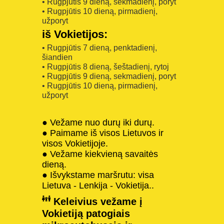
• Rugpjūtis 9 dieną, sekmadienį, poryt
• Rugpjūtis 10 dieną, pirmadienį,
užporyt
iš Vokietijos:
• Rugpjūtis 7 dieną, penktadienį,
šiandien
• Rugpjūtis 8 dieną, šeštadienį, rytoj
• Rugpjūtis 9 dieną, sekmadienį, poryt
• Rugpjūtis 10 dieną, pirmadienį,
užporyt
● Vežame nuo durų iki durų.
● Paimame iš visos Lietuvos ir
visos Vokietijoje.
● Vežame kiekvieną savaitės
dieną.
● Išvykstame maršrutu: visa
Lietuva - Lenkija - Vokietija..
Keleivius vežame į
Vokietiją patogiais