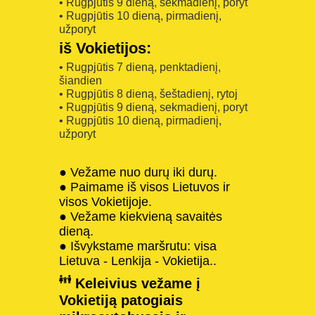
• Rugpjūtis 9 dieną, sekmadienį, poryt
• Rugpjūtis 10 dieną, pirmadienį,
užporyt
iš Vokietijos:
• Rugpjūtis 7 dieną, penktadienį,
šiandien
• Rugpjūtis 8 dieną, šeštadienį, rytoj
• Rugpjūtis 9 dieną, sekmadienį, poryt
• Rugpjūtis 10 dieną, pirmadienį,
užporyt
● Vežame nuo durų iki durų.
● Paimame iš visos Lietuvos ir
visos Vokietijoje.
● Vežame kiekvieną savaitės
dieną.
● Išvykstame maršrutu: visa
Lietuva - Lenkija - Vokietija..
Keleivius vežame į
Vokietiją patogiais