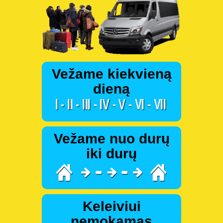
Vežame kiekvieną
dieną
Vežame nuo durų
iki durų
Keleiviui
nemokamas