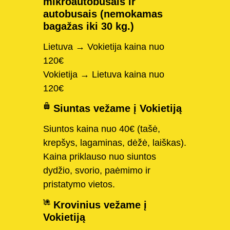
mikroautobusais ir
autobusais (nemokamas
bagažas iki 30 kg.)
Lietuva → Vokietija kaina nuo
120€
Vokietija → Lietuva kaina nuo
120€
Siuntas vežame į Vokietiją
Siuntos kaina nuo 40€ (tašė,
krepšys, lagaminas, dėžė, laiškas).
Kaina priklauso nuo siuntos
dydžio, svorio, paėmimo ir
pristatymo vietos.
Krovinius vežame į
Vokietiją