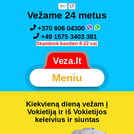
RU
LT
Vežame 24 metus
+370 606 04300
+49 1575 3403 381
Skambink kasdien 8-22 val.
Meniu
Kiekvieną dieną vežam į
Vokietiją ir iš Vokietijos
keleivius ir siuntas