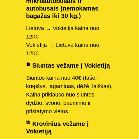
mikroautobusais ir
autobusais (nemokamas
bagažas iki 30 kg.)
Lietuva → Vokietija kaina nuo
120€
Vokietija → Lietuva kaina nuo
120€
Siuntas vežame į Vokietiją
Siuntos kaina nuo 40€ (tašė,
krepšys, lagaminas, dėžė, laiškas).
Kaina priklauso nuo siuntos
dydžio, svorio, paėmimo ir
pristatymo vietos.
Krovinius vežame į
Vokietiją