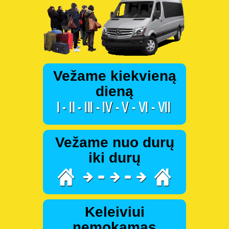
Vežame kiekvieną
dieną
Vežame nuo durų
iki durų
Keleiviui
nemokamas