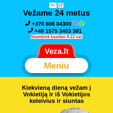
RU
LT
Vežame 24 metus
+370 606 04300
+49 1575 3403 381
Skambink kasdien 8-22 val.
Meniu
Kiekvieną dieną vežam į
Vokietiją ir iš Vokietijos
keleivius ir siuntas