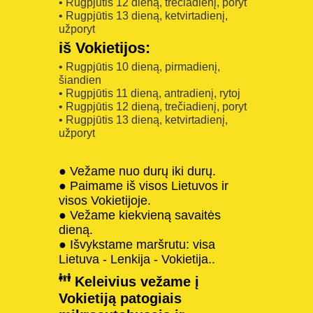
• Rugpjūtis 12 dieną, trečiadienį, poryt
• Rugpjūtis 13 dieną, ketvirtadienį,
užporyt
iš Vokietijos:
• Rugpjūtis 10 dieną, pirmadienį,
šiandien
• Rugpjūtis 11 dieną, antradienį, rytoj
• Rugpjūtis 12 dieną, trečiadienį, poryt
• Rugpjūtis 13 dieną, ketvirtadienį,
užporyt
● Vežame nuo durų iki durų.
● Paimame iš visos Lietuvos ir
visos Vokietijoje.
● Vežame kiekvieną savaitės
dieną.
● Išvykstame maršrutu: visa
Lietuva - Lenkija - Vokietija..
Keleivius vežame į
Vokietiją patogiais