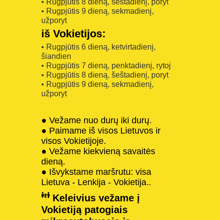
• Rugpjūtis 8 dieną, šeštadienį, poryt
• Rugpjūtis 9 dieną, sekmadienį,
užporyt
iš Vokietijos:
• Rugpjūtis 6 dieną, ketvirtadienį,
šiandien
• Rugpjūtis 7 dieną, penktadienį, rytoj
• Rugpjūtis 8 dieną, šeštadienį, poryt
• Rugpjūtis 9 dieną, sekmadienį,
užporyt
● Vežame nuo durų iki durų.
● Paimame iš visos Lietuvos ir
visos Vokietijoje.
● Vežame kiekvieną savaitės
dieną.
● Išvykstame maršrutu: visa
Lietuva - Lenkija - Vokietija..
Keleivius vežame į
Vokietiją patogiais