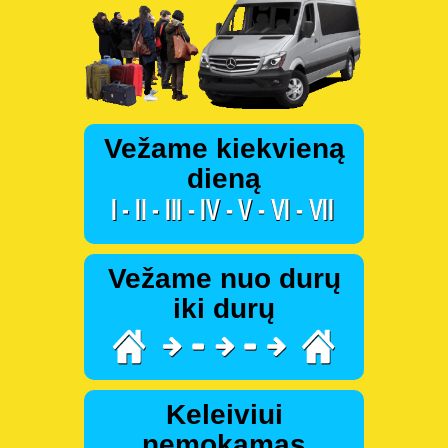
Vežame kiekvieną
dieną
Vežame nuo durų
iki durų
Keleiviui
nemokamas