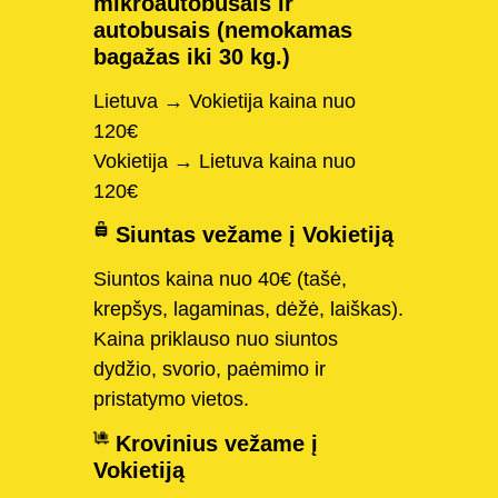
mikroautobusais ir
autobusais (nemokamas
bagažas iki 30 kg.)
Lietuva → Vokietija kaina nuo
120€
Vokietija → Lietuva kaina nuo
120€
Siuntas vežame į Vokietiją
Siuntos kaina nuo 40€ (tašė,
krepšys, lagaminas, dėžė, laiškas).
Kaina priklauso nuo siuntos
dydžio, svorio, paėmimo ir
pristatymo vietos.
Krovinius vežame į
Vokietiją