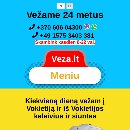
RU
LT
Vežame 24 metus
+370 606 04300
+49 1575 3403 381
Skambink kasdien 8-22 val.
Meniu
Kiekvieną dieną vežam į
Vokietiją ir iš Vokietijos
keleivius ir siuntas