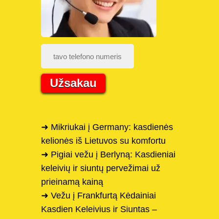
Užsakau
➜ Mikriukai į Germany: kasdienės
kelionės iš Lietuvos su komfortu
➜ Pigiai vežu į Berlyną: Kasdieniai
keleivių ir siuntų pervežimai už
prieinamą kainą
➜ Vežu į Frankfurtą Kėdainiai
Kasdien Keleivius ir Siuntas –