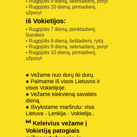
• Rugpjūtis 9 dieną, sekmadienį, poryt
• Rugpjūtis 10 dieną, pirmadienį,
užporyt
iš Vokietijos:
• Rugpjūtis 7 dieną, penktadienį,
šiandien
• Rugpjūtis 8 dieną, šeštadienį, rytoj
• Rugpjūtis 9 dieną, sekmadienį, poryt
• Rugpjūtis 10 dieną, pirmadienį,
užporyt
● Vežame nuo durų iki durų.
● Paimame iš visos Lietuvos ir
visos Vokietijoje.
● Vežame kiekvieną savaitės
dieną.
● Išvykstame maršrutu: visa
Lietuva - Lenkija - Vokietija..
Keleivius vežame į
Vokietiją patogiais