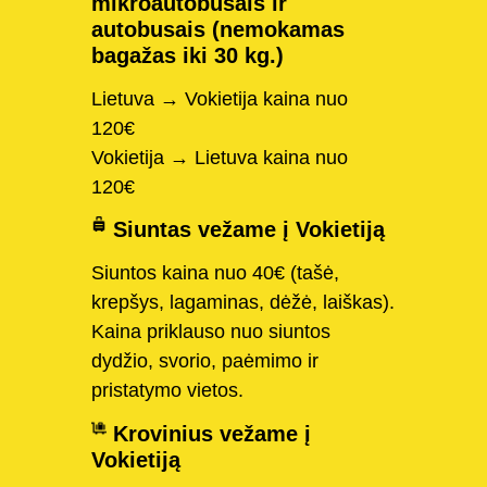
mikroautobusais ir
autobusais (nemokamas
bagažas iki 30 kg.)
Lietuva → Vokietija kaina nuo
120€
Vokietija → Lietuva kaina nuo
120€
Siuntas vežame į Vokietiją
Siuntos kaina nuo 40€ (tašė,
krepšys, lagaminas, dėžė, laiškas).
Kaina priklauso nuo siuntos
dydžio, svorio, paėmimo ir
pristatymo vietos.
Krovinius vežame į
Vokietiją