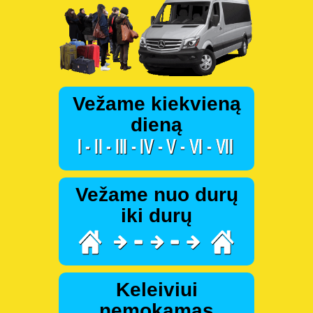
Vežame kiekvieną
dieną
Vežame nuo durų
iki durų
Keleiviui
nemokamas