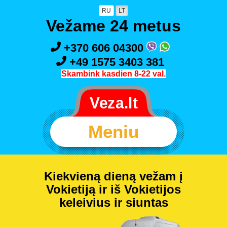
RU
LT
Vežame 24 metus
+370 606 04300
+49 1575 3403 381
Skambink kasdien 8-22 val.
Meniu
Kiekvieną dieną vežam į
Vokietiją ir iš Vokietijos
keleivius ir siuntas