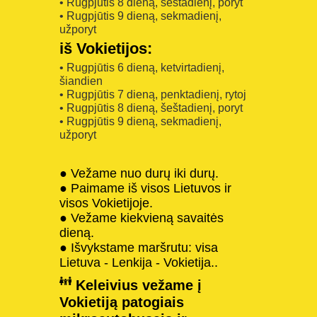
• Rugpjūtis 8 dieną, šeštadienį, poryt
• Rugpjūtis 9 dieną, sekmadienį,
užporyt
iš Vokietijos:
• Rugpjūtis 6 dieną, ketvirtadienį,
šiandien
• Rugpjūtis 7 dieną, penktadienį, rytoj
• Rugpjūtis 8 dieną, šeštadienį, poryt
• Rugpjūtis 9 dieną, sekmadienį,
užporyt
● Vežame nuo durų iki durų.
● Paimame iš visos Lietuvos ir
visos Vokietijoje.
● Vežame kiekvieną savaitės
dieną.
● Išvykstame maršrutu: visa
Lietuva - Lenkija - Vokietija..
Keleivius vežame į
Vokietiją patogiais