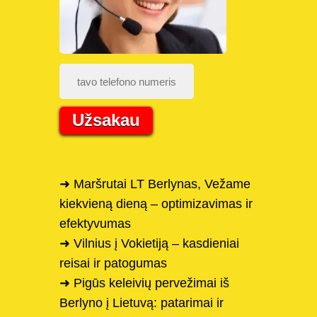
Užsakau
➜ Maršrutai LT Berlynas, Vežame
kiekvieną dieną – optimizavimas ir
efektyvumas
➜ Vilnius į Vokietiją – kasdieniai
reisai ir patogumas
➜ Pigūs keleivių pervežimai iš
Berlyno į Lietuvą: patarimai ir