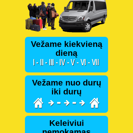
Vežame kiekvieną
dieną
Vežame nuo durų
iki durų
Keleiviui
nemokamas