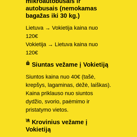
mikroautobusais ir
autobusais (nemokamas
bagažas iki 30 kg.)
Lietuva → Vokietija kaina nuo
120€
Vokietija → Lietuva kaina nuo
120€
Siuntas vežame į Vokietiją
Siuntos kaina nuo 40€ (tašė,
krepšys, lagaminas, dėžė, laiškas).
Kaina priklauso nuo siuntos
dydžio, svorio, paėmimo ir
pristatymo vietos.
Krovinius vežame į
Vokietiją