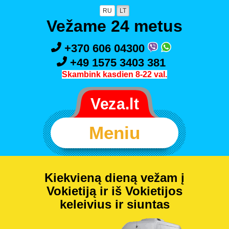
RU
LT
Vežame 24 metus
+370 606 04300
+49 1575 3403 381
Skambink kasdien 8-22 val.
Meniu
Kiekvieną dieną vežam į
Vokietiją ir iš Vokietijos
keleivius ir siuntas