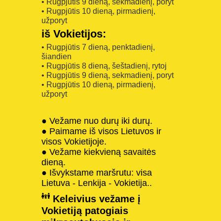
• Rugpjūtis 9 dieną, sekmadienį, poryt
• Rugpjūtis 10 dieną, pirmadienį,
užporyt
iš Vokietijos:
• Rugpjūtis 7 dieną, penktadienį,
šiandien
• Rugpjūtis 8 dieną, šeštadienį, rytoj
• Rugpjūtis 9 dieną, sekmadienį, poryt
• Rugpjūtis 10 dieną, pirmadienį,
užporyt
● Vežame nuo durų iki durų.
● Paimame iš visos Lietuvos ir
visos Vokietijoje.
● Vežame kiekvieną savaitės
dieną.
● Išvykstame maršrutu: visa
Lietuva - Lenkija - Vokietija..
Keleivius vežame į
Vokietiją patogiais