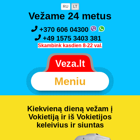
RU
LT
Vežame 24 metus
+370 606 04300
+49 1575 3403 381
Skambink kasdien 8-22 val.
Meniu
Kiekvieną dieną vežam į
Vokietiją ir iš Vokietijos
keleivius ir siuntas