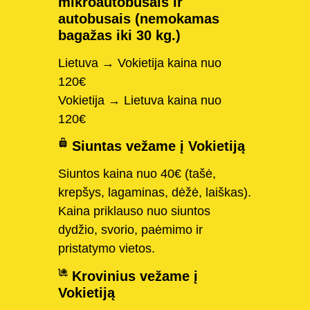
mikroautobusais ir
autobusais (nemokamas
bagažas iki 30 kg.)
Lietuva → Vokietija kaina nuo
120€
Vokietija → Lietuva kaina nuo
120€
Siuntas vežame į Vokietiją
Siuntos kaina nuo 40€ (tašė,
krepšys, lagaminas, dėžė, laiškas).
Kaina priklauso nuo siuntos
dydžio, svorio, paėmimo ir
pristatymo vietos.
Krovinius vežame į
Vokietiją