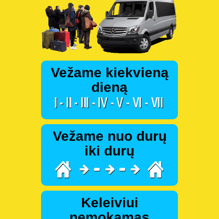
Vežame kiekvieną
dieną
Vežame nuo durų
iki durų
Keleiviui
nemokamas