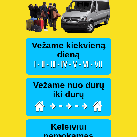
Vežame kiekvieną
dieną
Vežame nuo durų
iki durų
Keleiviui
nemokamas