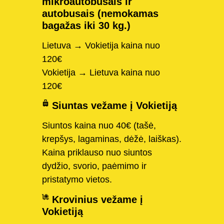
mikroautobusais ir
autobusais (nemokamas
bagažas iki 30 kg.)
Lietuva → Vokietija kaina nuo
120€
Vokietija → Lietuva kaina nuo
120€
Siuntas vežame į Vokietiją
Siuntos kaina nuo 40€ (tašė,
krepšys, lagaminas, dėžė, laiškas).
Kaina priklauso nuo siuntos
dydžio, svorio, paėmimo ir
pristatymo vietos.
Krovinius vežame į
Vokietiją