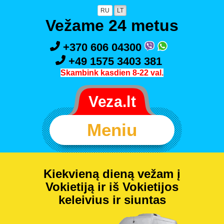
RU
LT
Vežame 24 metus
+370 606 04300
+49 1575 3403 381
Skambink kasdien 8-22 val.
Meniu
Kiekvieną dieną vežam į
Vokietiją ir iš Vokietijos
keleivius ir siuntas