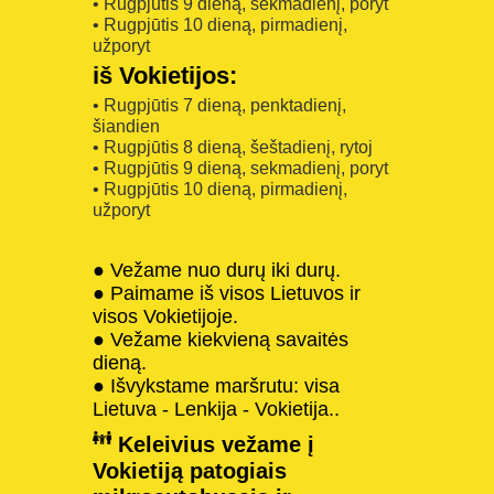
• Rugpjūtis 9 dieną, sekmadienį, poryt
• Rugpjūtis 10 dieną, pirmadienį,
užporyt
iš Vokietijos:
• Rugpjūtis 7 dieną, penktadienį,
šiandien
• Rugpjūtis 8 dieną, šeštadienį, rytoj
• Rugpjūtis 9 dieną, sekmadienį, poryt
• Rugpjūtis 10 dieną, pirmadienį,
užporyt
● Vežame nuo durų iki durų.
● Paimame iš visos Lietuvos ir
visos Vokietijoje.
● Vežame kiekvieną savaitės
dieną.
● Išvykstame maršrutu: visa
Lietuva - Lenkija - Vokietija..
Keleivius vežame į
Vokietiją patogiais