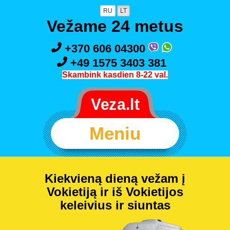
RU
LT
Vežame 24 metus
+370 606 04300
+49 1575 3403 381
Skambink kasdien 8-22 val.
Meniu
Kiekvieną dieną vežam į
Vokietiją ir iš Vokietijos
keleivius ir siuntas