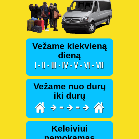
Vežame kiekvieną
dieną
Vežame nuo durų
iki durų
Keleiviui
nemokamas