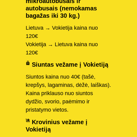
mikroautobusais ir
autobusais (nemokamas
bagažas iki 30 kg.)
Lietuva → Vokietija kaina nuo
120€
Vokietija → Lietuva kaina nuo
120€
Siuntas vežame į Vokietiją
Siuntos kaina nuo 40€ (tašė,
krepšys, lagaminas, dėžė, laiškas).
Kaina priklauso nuo siuntos
dydžio, svorio, paėmimo ir
pristatymo vietos.
Krovinius vežame į
Vokietiją