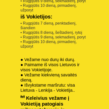
• Rugpjūtis 9 dieną, sekmadienį, poryt
• Rugpjūtis 10 dieną, pirmadienį,
užporyt
iš Vokietijos:
• Rugpjūtis 7 dieną, penktadienį,
šiandien
• Rugpjūtis 8 dieną, šeštadienį, rytoj
• Rugpjūtis 9 dieną, sekmadienį, poryt
• Rugpjūtis 10 dieną, pirmadienį,
užporyt
● Vežame nuo durų iki durų.
● Paimame iš visos Lietuvos ir
visos Vokietijoje.
● Vežame kiekvieną savaitės
dieną.
● Išvykstame maršrutu: visa
Lietuva - Lenkija - Vokietija..
Keleivius vežame į
Vokietiją patogiais