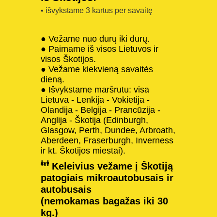
• išvykstame 3 kartus per savaitę
● Vežame nuo durų iki durų.
● Paimame iš visos Lietuvos ir
visos Škotijos.
● Vežame kiekvieną savaitės
dieną.
● Išvykstame maršrutu: visa
Lietuva - Lenkija - Vokietija -
Olandija - Belgija - Prancūzija -
Anglija - Škotija (Edinburgh,
Glasgow, Perth, Dundee, Arbroath,
Aberdeen, Fraserburgh, Inverness
ir kt. Škotijos miestai).
Keleivius vežame į Škotiją
patogiais mikroautobusais ir
autobusais
(nemokamas bagažas iki 30
kg.)