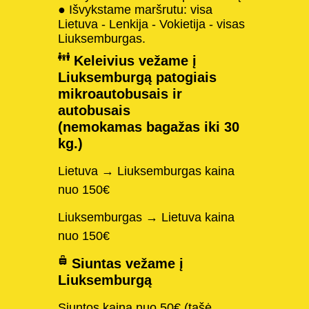
● Išvykstame maršrutu: visa
Lietuva - Lenkija - Vokietija - visas
Liuksemburgas.
Keleivius vežame į
Liuksemburgą patogiais
mikroautobusais ir
autobusais
(nemokamas bagažas iki 30
kg.)
Lietuva → Liuksemburgas kaina
nuo 150€
Liuksemburgas → Lietuva kaina
nuo 150€
Siuntas vežame į
Liuksemburgą
Siuntos kaina nuo 50€ (tašė,