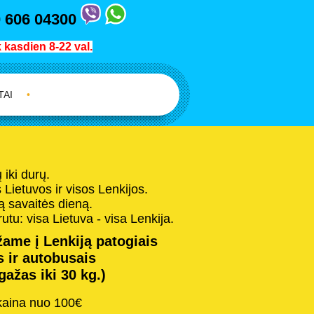
 606 04300
kasdien 8-22 val.
TAI
•
iki durų.
Lietuvos ir visos Lenkijos.
 savaitės dieną.
tu: visa Lietuva - visa Lenkija.
ame į Lenkiją patogiais
 ir autobusais
žas iki 30 kg.)
kaina nuo 100€