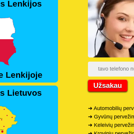
s Lenkijos
e Lenkijoje
Užsakau
s Lietuvos
➜ Automobilių perv
➜ Gyvūnų pervežim
➜ Keleivių pervežim
➜ Krovinių perveži