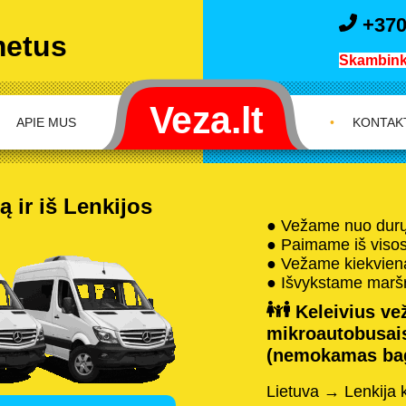
+370
metus
Skambink 
APIE MUS
•
KONTAK
 ir iš Lenkijos
● Vežame nuo durų 
● Paimame iš visos 
● Vežame kiekvieną
● Išvykstame maršru
Keleivius vež
mikroautobusais
(nemokamas baga
Lietuva → Lenkija 