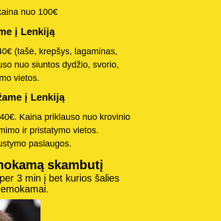
kaina nuo 100€
e į Lenkiją
40€ (tašė, krepšys, lagaminas,
uso nuo siuntos dydžio, svorio,
mo vietos.
ame į Lenkiją
40€. Kaina priklauso nuo krovinio
mimo ir pristatymo vietos.
austymo paslaugos.
mokamą skambutį
r 3 min į bet kurios šalies
 nemokamai.