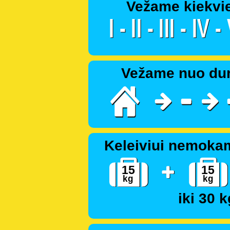
Vežame kiekvi
Vežame nuo dur
Keleiviui nemoka
iki 30 k