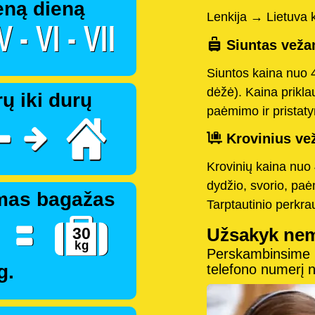
eną dieną
Lenkija → Lietuva 
Siuntas vežam
Siuntos kaina nuo 
dėžė). Kaina prikla
ų iki durų
paėmimo ir pristaty
Krovinius vež
Krovinių kaina nuo 
dydžio, svorio, paė
mas bagažas
Tarptautinio perkr
Užsakyk ne
Perskambinsime pe
g.
telefono numerį