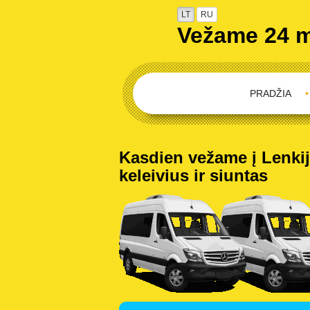
LT
RU
Vežame 24 
PRADŽIA
•
Kasdien vežame į Lenkiją
keleivius ir siuntas