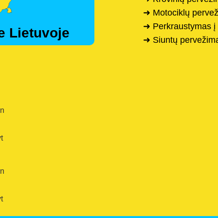
➜ Motociklų pervež
➜ Perkraustymas į 
e Lietuvoje
➜ Siuntų pervežima
en
t
en
t