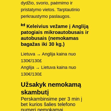
dydžio, svorio, paėmimo ir
pristatymo vietos. Tarptautinio
perkraustymo paslaugos.
Keleivius vežame į Angliją
patogiais mikroautobusais ir
autobusais (nemokamas
bagažas iki 30 kg.)
Lietuva → Anglija kaina nuo
130€/130£
Anglija → Lietuva kaina nuo
130€/130£
Užsakyk nemokamą
skambutį
Perskambinsime per 3 min į
bet kurios šalies telefono
numerį nemokamai.