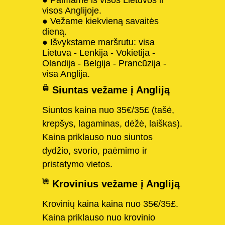
visos Anglijoje.
● Vežame kiekvieną savaitės
dieną.
● Išvykstame maršrutu: visa
Lietuva - Lenkija - Vokietija -
Olandija - Belgija - Prancūzija -
visa Anglija.
Siuntas vežame į Angliją
Siuntos kaina nuo 35€/35£ (tašė,
krepšys, lagaminas, dėžė, laiškas).
Kaina priklauso nuo siuntos
dydžio, svorio, paėmimo ir
pristatymo vietos.
Krovinius vežame į Angliją
Krovinių kaina kaina nuo 35€/35£.
Kaina priklauso nuo krovinio