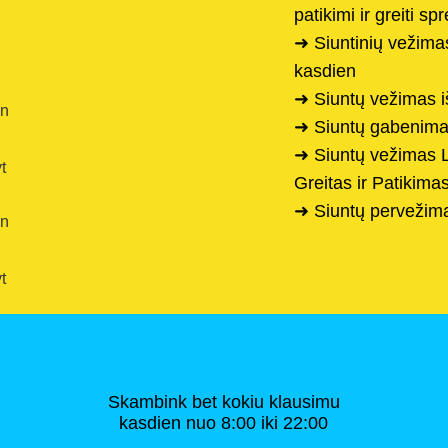
patikimi ir greiti s
➜ Siuntinių vežimas
kasdien
➜ Siuntų vežimas 
en
➜ Siuntų gabenima
➜ Siuntų vežimas 
t
Greitas ir Patikima
➜ Siuntų pervežim
en
t
Skambink bet kokiu klausimu
kasdien nuo 8:00 iki 22:00