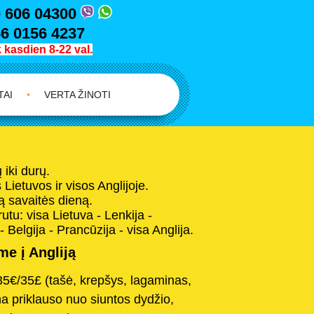
 606 04300
6 0156 4237
kasdien 8-22 val.
TAI
•
VERTA ŽINOTI
iki durų.
Lietuvos ir visos Anglijoje.
 savaitės dieną.
tu: visa Lietuva - Lenkija -
- Belgija - Prancūzija - visa Anglija.
e į Angliją
35€/35£ (tašė, krepšys, lagaminas,
na priklauso nuo siuntos dydžio,