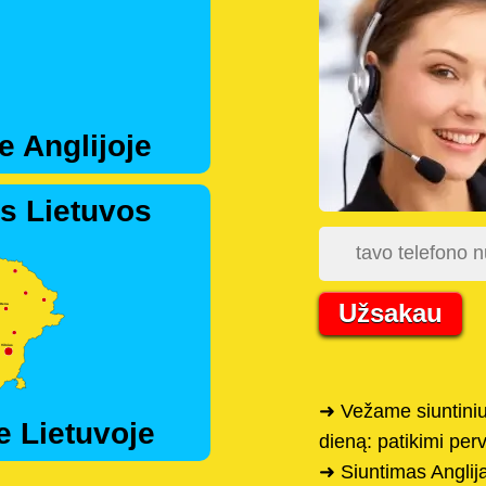
e Anglijoje
s Lietuvos
Užsakau
➜ Vežame siuntiniu
e Lietuvoje
dieną: patikimi per
➜ Siuntimas Anglij