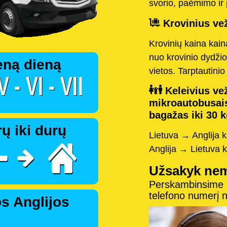
svorio, paėmimo ir 
Krovinius vež
Krovinių kaina kai
nuo krovinio dydžio
eną dieną
vietos. Tarptautini
Keleivius vež
mikroautobusai
bagažas iki 30 k
ų iki durų
Lietuva → Anglija 
Anglija → Lietuva 
Užsakyk ne
Perskambinsime pe
telefono numerį
s Anglijos