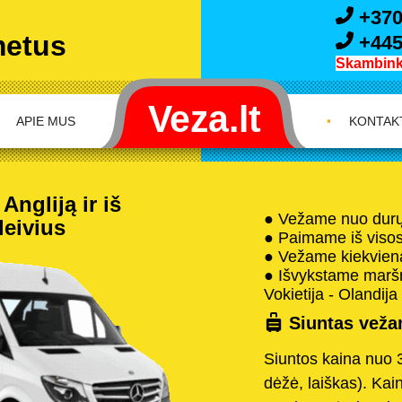
+370
metus
+445
Skambink 
APIE MUS
•
KONTAK
Angliją ir iš
● Vežame nuo durų 
leivius
● Paimame iš visos 
● Vežame kiekvieną
● Išvykstame maršru
Vokietija - Olandija 
Siuntas vežam
Siuntos kaina nuo 
dėžė, laiškas). Kai