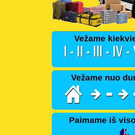
Vežame kiekvi
Vežame nuo dur
Paimame iš viso