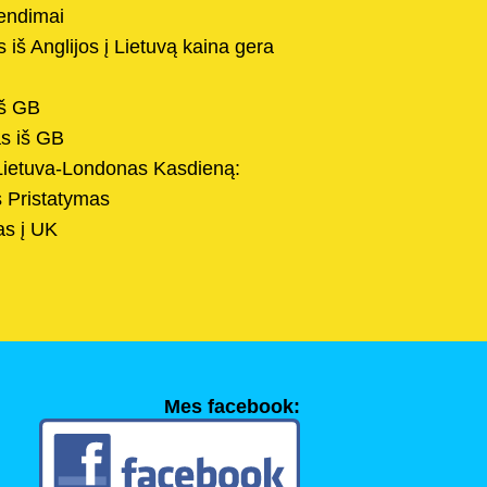
prendimai
 iš Anglijos į Lietuvą kaina gera
iš GB
s iš GB
Lietuva-Londonas Kasdieną:
s Pristatymas
as į UK
Mes facebook: