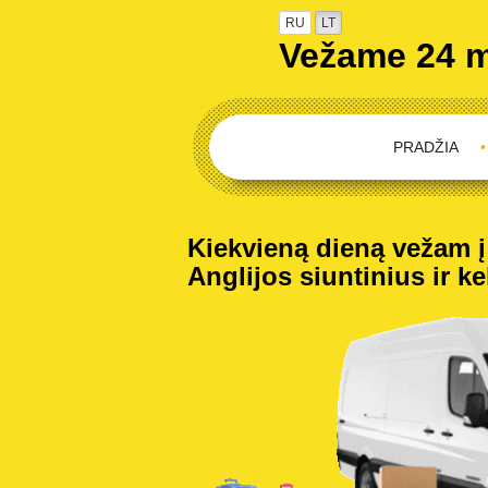
RU
LT
Vežame 24 
PRADŽIA
•
Kiekvieną dieną vežam į 
Anglijos siuntinius ir ke