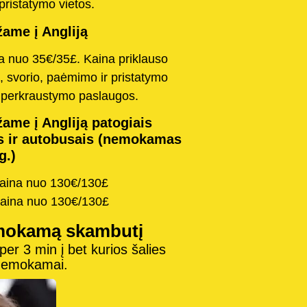
pristatymo vietos.
ame į Angliją
na nuo 35€/35£. Kaina priklauso
, svorio, paėmimo ir pristatymo
o perkraustymo paslaugos.
ame į Angliją patogiais
s ir autobusais (nemokamas
g.)
kaina nuo 130€/130£
kaina nuo 130€/130£
mokamą skambutį
r 3 min į bet kurios šalies
 nemokamai.