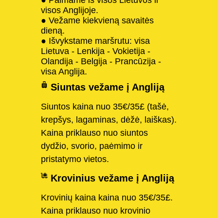
visos Anglijoje.
● Vežame kiekvieną savaitės
dieną.
● Išvykstame maršrutu: visa
Lietuva - Lenkija - Vokietija -
Olandija - Belgija - Prancūzija -
visa Anglija.
Siuntas vežame į Angliją
Siuntos kaina nuo 35€/35£ (tašė,
krepšys, lagaminas, dėžė, laiškas).
Kaina priklauso nuo siuntos
dydžio, svorio, paėmimo ir
pristatymo vietos.
Krovinius vežame į Angliją
Krovinių kaina kaina nuo 35€/35£.
Kaina priklauso nuo krovinio