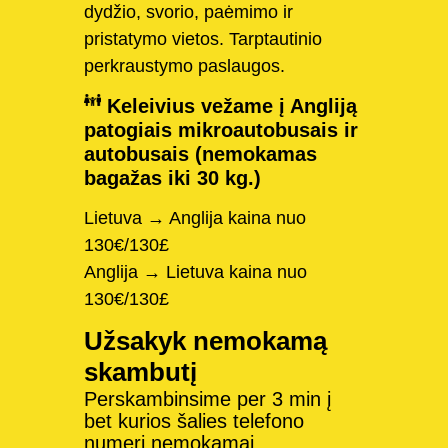
dydžio, svorio, paėmimo ir
pristatymo vietos. Tarptautinio
perkraustymo paslaugos.
Keleivius vežame į Angliją
patogiais mikroautobusais ir
autobusais (nemokamas
bagažas iki 30 kg.)
Lietuva → Anglija kaina nuo
130€/130£
Anglija → Lietuva kaina nuo
130€/130£
Užsakyk nemokamą
skambutį
Perskambinsime per 3 min į
bet kurios šalies telefono
numerį nemokamai.