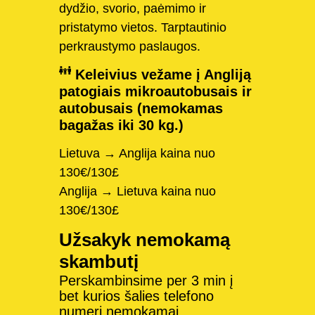
dydžio, svorio, paėmimo ir
pristatymo vietos. Tarptautinio
perkraustymo paslaugos.
Keleivius vežame į Angliją
patogiais mikroautobusais ir
autobusais (nemokamas
bagažas iki 30 kg.)
Lietuva → Anglija kaina nuo
130€/130£
Anglija → Lietuva kaina nuo
130€/130£
Užsakyk nemokamą
skambutį
Perskambinsime per 3 min į
bet kurios šalies telefono
numerį nemokamai.