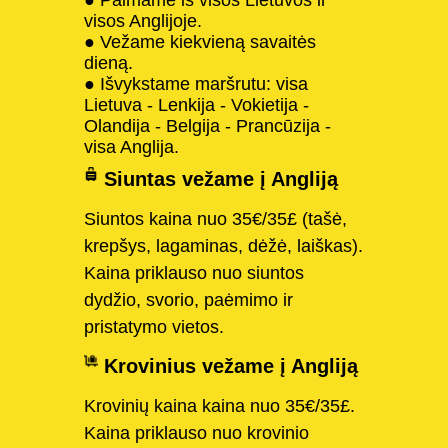
visos Anglijoje.
● Vežame kiekvieną savaitės
dieną.
● Išvykstame maršrutu: visa
Lietuva - Lenkija - Vokietija -
Olandija - Belgija - Prancūzija -
visa Anglija.
Siuntas vežame į Angliją
Siuntos kaina nuo 35€/35£ (tašė,
krepšys, lagaminas, dėžė, laiškas).
Kaina priklauso nuo siuntos
dydžio, svorio, paėmimo ir
pristatymo vietos.
Krovinius vežame į Angliją
Krovinių kaina kaina nuo 35€/35£.
Kaina priklauso nuo krovinio