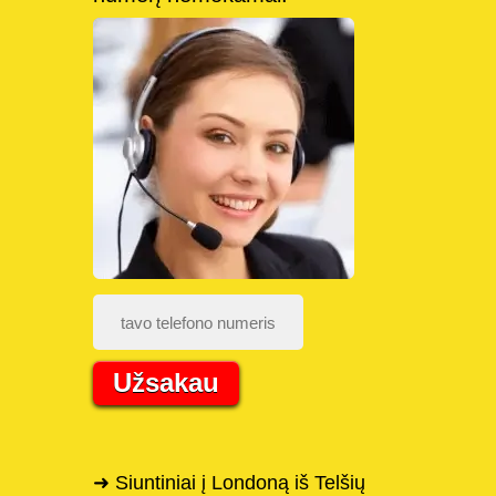
Užsakau
➜ Siuntiniai į Londoną iš Telšių