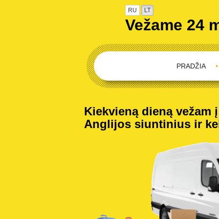
RU
LT
Vežame 24 
PRADŽIA
•
Kiekvieną dieną vežam į 
Anglijos siuntinius ir ke