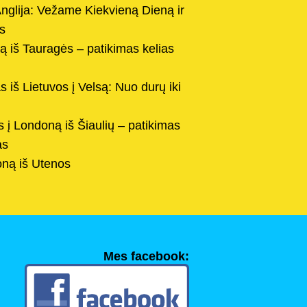
Anglija: Vežame Kiekvieną Dieną ir
s
ą iš Tauragės – patikimas kelias
iš Lietuvos į Velsą: Nuo durų iki
 į Londoną iš Šiaulių – patikimas
as
oną iš Utenos
Mes facebook: