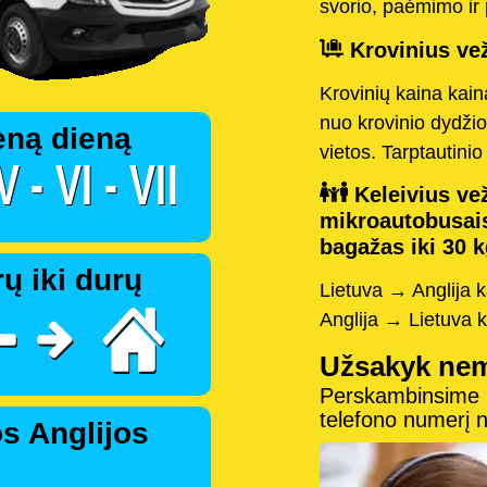
svorio, paėmimo ir 
Krovinius vež
Krovinių kaina kai
nuo krovinio dydžio
eną dieną
vietos. Tarptautini
Keleivius vež
mikroautobusai
bagažas iki 30 k
ų iki durų
Lietuva → Anglija 
Anglija → Lietuva 
Užsakyk ne
Perskambinsime pe
telefono numerį
s Anglijos