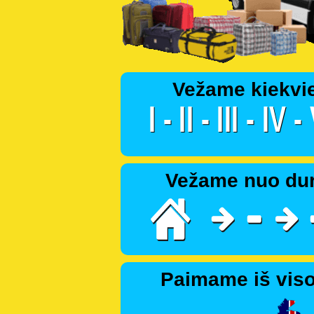
Vežame kiekvi
Vežame nuo dur
Paimame iš viso