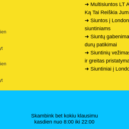
➜ Multisiuntos LT 
Ką Tai Reiškia Jum
➜ Siuntos į London
siuntiniams
dien
➜ Siuntų gabenimas 
durų patikimai
yt
➜ Siuntinių vežimas
ir greitas pristatym
dien
➜ Siuntiniai į Lond
yt
Skambink bet kokiu klausimu
kasdien nuo 8:00 iki 22:00