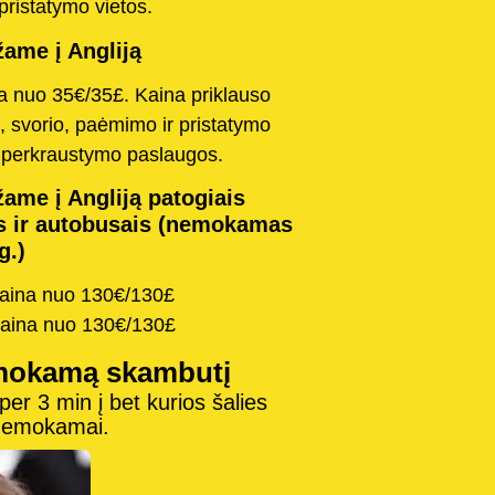
pristatymo vietos.
ame į Angliją
na nuo 35€/35£. Kaina priklauso
, svorio, paėmimo ir pristatymo
o perkraustymo paslaugos.
ame į Angliją patogiais
s ir autobusais (nemokamas
g.)
kaina nuo 130€/130£
kaina nuo 130€/130£
mokamą skambutį
r 3 min į bet kurios šalies
 nemokamai.