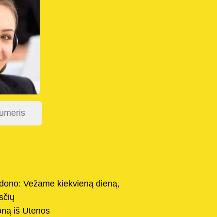
dono: Vežame kiekvieną dieną,
sčių
oną iš Utenos