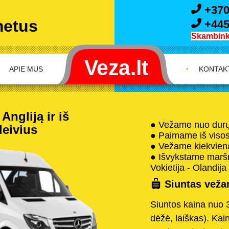
+370
metus
+445
Skambink 
APIE MUS
•
KONTAK
Angliją ir iš
● Vežame nuo durų 
leivius
● Paimame iš visos 
● Vežame kiekvieną
● Išvykstame maršru
Vokietija - Olandija 
Siuntas vežam
Siuntos kaina nuo 
dėžė, laiškas). Kai