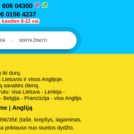
 606 04300
6 0156 4237
kasdien 8-22 val.
TAI
•
VERTA ŽINOTI
iki durų.
Lietuvos ir visos Anglijoje.
 savaitės dieną.
tu: visa Lietuva - Lenkija -
- Belgija - Prancūzija - visa Anglija.
e į Angliją
35€/35£ (tašė, krepšys, lagaminas,
na priklauso nuo siuntos dydžio,