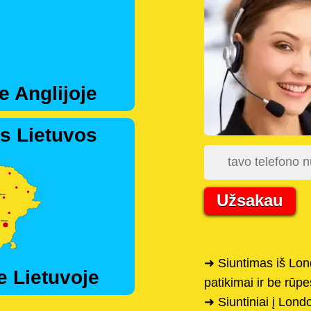
e Anglijoje
s Lietuvos
Užsakau
➜ Siuntimas iš Lon
e Lietuvoje
patikimai ir be rūpe
➜ Siuntiniai į Lond