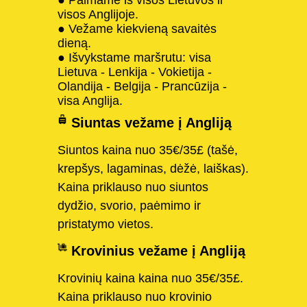
visos Anglijoje.
● Vežame kiekvieną savaitės
dieną.
● Išvykstame maršrutu: visa
Lietuva - Lenkija - Vokietija -
Olandija - Belgija - Prancūzija -
visa Anglija.
Siuntas vežame į Angliją
Siuntos kaina nuo 35€/35£ (tašė,
krepšys, lagaminas, dėžė, laiškas).
Kaina priklauso nuo siuntos
dydžio, svorio, paėmimo ir
pristatymo vietos.
Krovinius vežame į Angliją
Krovinių kaina kaina nuo 35€/35£.
Kaina priklauso nuo krovinio