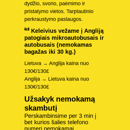
dydžio, svorio, paėmimo ir
pristatymo vietos. Tarptautinio
perkraustymo paslaugos.
Keleivius vežame į Angliją
patogiais mikroautobusais ir
autobusais (nemokamas
bagažas iki 30 kg.)
Lietuva → Anglija kaina nuo
130€/130£
Anglija → Lietuva kaina nuo
130€/130£
Užsakyk nemokamą
skambutį
Perskambinsime per 3 min į
bet kurios šalies telefono
numerį nemokamai.