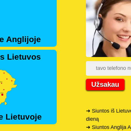
e Anglijoje
s Lietuvos
Užsakau
➜ Siuntos iš Lietu
e Lietuvoje
dieną
➜ Siuntos Anglija A