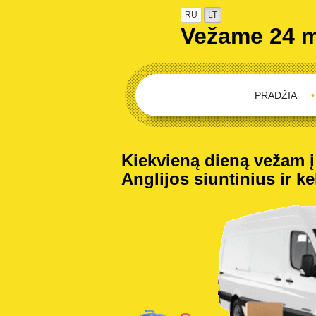
RU
LT
Vežame 24 
PRADŽIA
•
Kiekvieną dieną vežam į 
Anglijos siuntinius ir ke