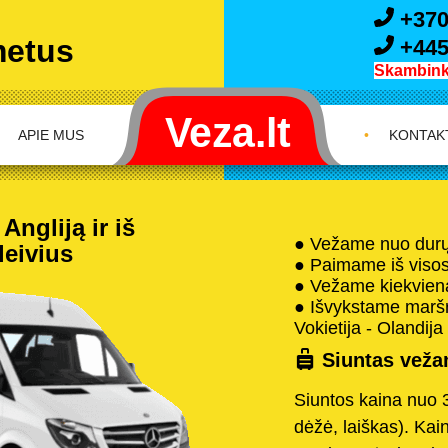
+370
metus
+445
Skambink 
APIE MUS
•
KONTAK
Angliją ir iš
● Vežame nuo durų 
leivius
● Paimame iš visos 
● Vežame kiekvieną
● Išvykstame maršru
Vokietija - Olandija 
Siuntas vežam
Siuntos kaina nuo 
dėžė, laiškas). Kai