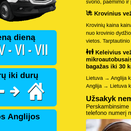
svorio, paėmimo ir 
Krovinius vež
Krovinių kaina kai
nuo krovinio dydžio
eną dieną
vietos. Tarptautini
Keleivius vež
mikroautobusai
bagažas iki 30 k
ų iki durų
Lietuva → Anglija 
Anglija → Lietuva 
Užsakyk ne
Perskambinsime pe
telefono numerį
s Anglijos