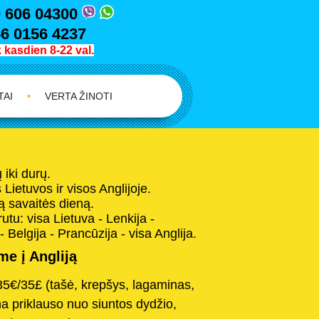
 606 04300
6 0156 4237
kasdien 8-22 val.
TAI
•
VERTA ŽINOTI
iki durų.
Lietuvos ir visos Anglijoje.
 savaitės dieną.
tu: visa Lietuva - Lenkija -
- Belgija - Prancūzija - visa Anglija.
e į Angliją
35€/35£ (tašė, krepšys, lagaminas,
na priklauso nuo siuntos dydžio,