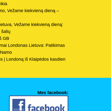
ikia
no, Vežame kiekvieną dieną –
Lietuva, Vežame kiekvieną dieną:
 šalių
iš GB
imai Londonas Lietuva: Patikimas
s Namo
s į Londoną iš Klaipėdos kasdien
Mes facebook: