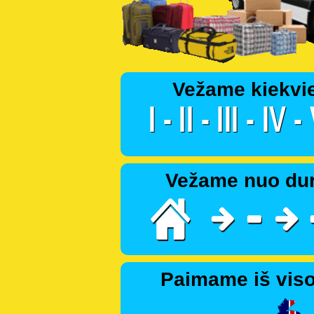
Vežame kiekvi
Vežame nuo dur
Paimame iš viso