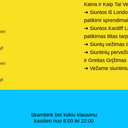
Kaina ir Kaip Tai Ve
➜ Siuntos iš Londo
patikimi sprendimai
➜ Siuntos Kardiff 
ien
patikimas tiltas tarp
➜ Siuntų vežimas 
yt
➜ Siuntinių pervež
ir Greitas Grįžima
ien
➜ Vežame siuntiniu
yt
Skambink bet kokiu klausimu
kasdien nuo 8:00 iki 22:00