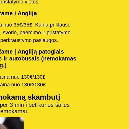
pristatymo vietos.
ame į Angliją
na nuo 35€/35£. Kaina priklauso
, svorio, paėmimo ir pristatymo
o perkraustymo paslaugos.
ame į Angliją patogiais
s ir autobusais (nemokamas
g.)
kaina nuo 130€/130£
kaina nuo 130€/130£
mokamą skambutį
r 3 min į bet kurios šalies
 nemokamai.