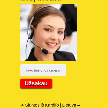
Užsakau
➜ Siuntos iš Kardifo į Lietuvą –