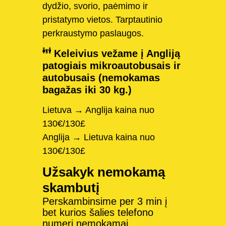
dydžio, svorio, paėmimo ir
pristatymo vietos. Tarptautinio
perkraustymo paslaugos.
Keleivius vežame į Angliją
patogiais mikroautobusais ir
autobusais (nemokamas
bagažas iki 30 kg.)
Lietuva → Anglija kaina nuo
130€/130£
Anglija → Lietuva kaina nuo
130€/130£
Užsakyk nemokamą
skambutį
Perskambinsime per 3 min į
bet kurios šalies telefono
numerį nemokamai.