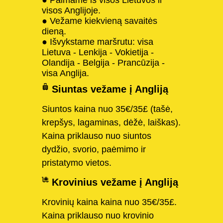
visos Anglijoje.
● Vežame kiekvieną savaitės
dieną.
● Išvykstame maršrutu: visa
Lietuva - Lenkija - Vokietija -
Olandija - Belgija - Prancūzija -
visa Anglija.
Siuntas vežame į Angliją
Siuntos kaina nuo 35€/35£ (tašė,
krepšys, lagaminas, dėžė, laiškas).
Kaina priklauso nuo siuntos
dydžio, svorio, paėmimo ir
pristatymo vietos.
Krovinius vežame į Angliją
Krovinių kaina kaina nuo 35€/35£.
Kaina priklauso nuo krovinio