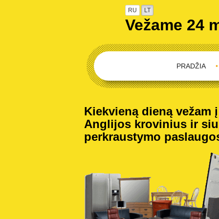
RU
LT
Vežame 24 
PRADŽIA
•
Kiekvieną dieną vežam į 
Anglijos krovinius ir siu
perkraustymo paslaugo