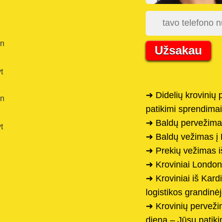
en
Užsakau
t
➜ Didelių krovinių
en
patikimi sprendimai
➜ Baldų pervežimas
t
➜ Baldų vežimas į
➜ Prekių vežimas iš
➜ Kroviniai London
➜ Kroviniai iš Kard
logistikos grandinė
➜ Krovinių perveži
dieną – Jūsų patik