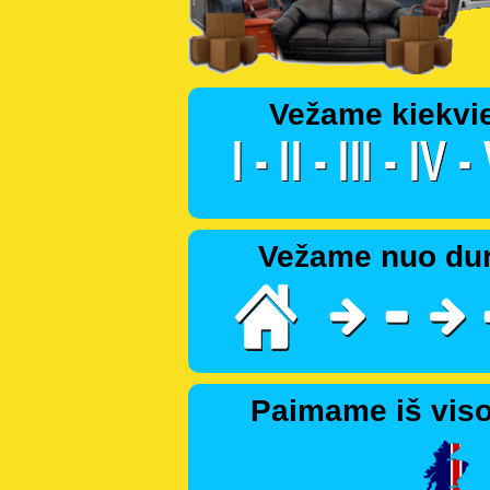
Vežame kiekvi
Vežame nuo dur
Paimame iš viso