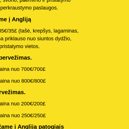
, svorio, paėmimo ir pristatymo
o perkraustymo paslaugos.
e į Angliją
35€/35£ (tašė, krepšys, lagaminas,
na priklauso nuo siuntos dydžio,
pristatymo vietos.
pervežimas.
kaina nuo 700€/700£
kaina nuo 800€/800£
rvežimas.
kaina nuo 200€/200£
kaina nuo 250€/250£
ame į Angliją patogiais