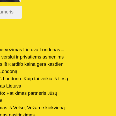
 pervežimas Lietuva Londonas –
 verslui ir privatiems asmenims
 iš Kardifo kaina gera kasdien
 Londoną
 Londono: Kaip tai veikia iš tiesų
as Lietuva
ifo: Patikimas partneris Jūsų
je
mas iš Velso, Vežame kiekvieną
imas pasirinkimas