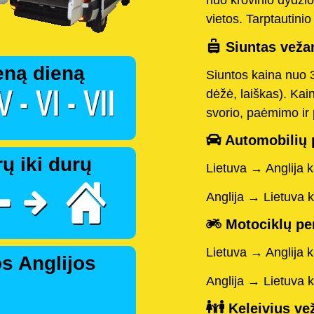
nuo krovinio dydžio
vietos. Tarptautini
Siuntas vežam
eną dieną
Siuntos kaina nuo 
dėžė, laiškas). Kai
svorio, paėmimo ir 
Automobilių 
ų iki durų
Lietuva → Anglija 
Anglija → Lietuva 
Motociklų pe
Lietuva → Anglija 
s Anglijos
Anglija → Lietuva 
Keleivius vež