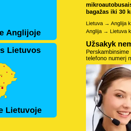
mikroautobusai
bagažas iki 30 k
Lietuva → Anglija 
e Anglijoje
Anglija → Lietuva 
Užsakyk ne
s Lietuvos
Perskambinsime pe
telefono numerį
e Lietuvoje