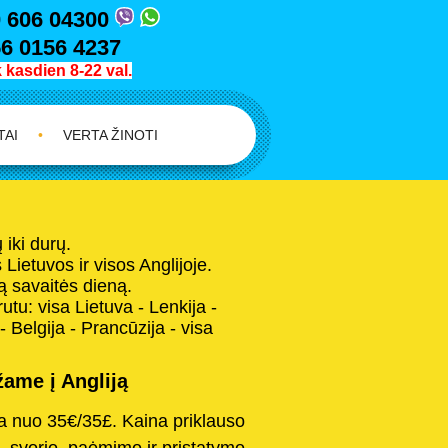
 606 04300
6 0156 4237
kasdien 8-22 val.
TAI
•
VERTA ŽINOTI
iki durų.
Lietuvos ir visos Anglijoje.
 savaitės dieną.
tu: visa Lietuva - Lenkija -
 - Belgija - Prancūzija - visa
ame į Angliją
na nuo 35€/35£. Kaina priklauso