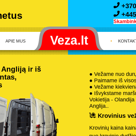
+370
metus
+445
Skambink 
APIE MUS
•
KONTAK
Angliją ir iš
● Vežame nuo durų 
ntas,
● Paimame iš visos 
s
● Vežame kiekvieną
● Išvykstame maršru
Vokietija - Olandija
Anglija..
Krovinius vež
Krovinių kaina kai