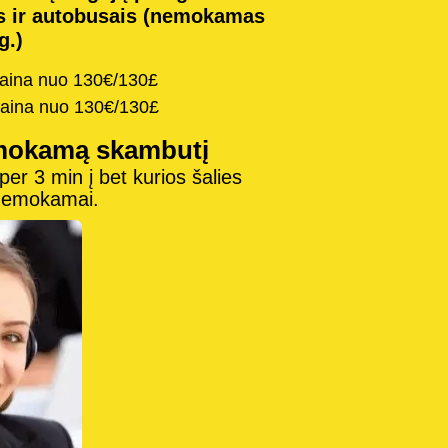
s ir autobusais (nemokamas
g.)
kaina nuo 130€/130£
kaina nuo 130€/130£
mokamą skambutį
r 3 min į bet kurios šalies
 nemokamai.