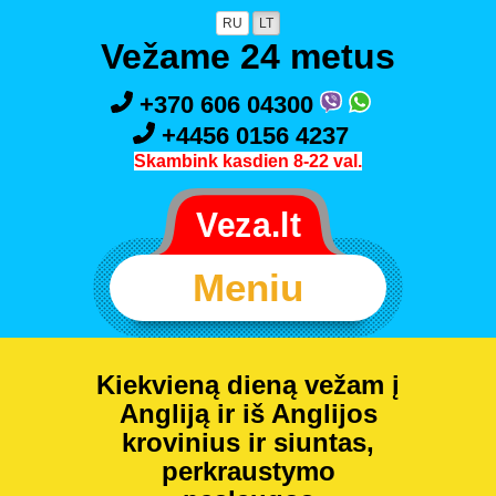
RU
LT
Vežame 24 metus
+370 606 04300
+4456 0156 4237
Skambink kasdien 8-22 val.
Meniu
Kiekvieną dieną vežam į
Angliją ir iš Anglijos
krovinius ir siuntas,
perkraustymo