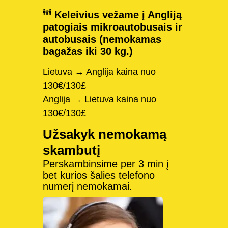
Keleivius vežame į Angliją
patogiais mikroautobusais ir
autobusais (nemokamas
bagažas iki 30 kg.)
Lietuva → Anglija kaina nuo
130€/130£
Anglija → Lietuva kaina nuo
130€/130£
Užsakyk nemokamą
skambutį
Perskambinsime per 3 min į
bet kurios šalies telefono
numerį nemokamai.