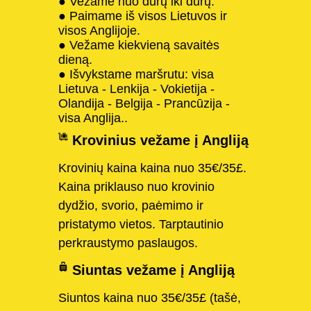
● Vežame nuo durų iki durų.
● Paimame iš visos Lietuvos ir
visos Anglijoje.
● Vežame kiekvieną savaitės
dieną.
● Išvykstame maršrutu: visa
Lietuva - Lenkija - Vokietija -
Olandija - Belgija - Prancūzija -
visa Anglija..
Krovinius vežame į Angliją
Krovinių kaina kaina nuo 35€/35£.
Kaina priklauso nuo krovinio
dydžio, svorio, paėmimo ir
pristatymo vietos. Tarptautinio
perkraustymo paslaugos.
Siuntas vežame į Angliją
Siuntos kaina nuo 35€/35£ (tašė,