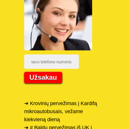
Užsakau
➜ Krovinių pervežimas į Kardifą
mikroautobusais, vežame
kiekvieną dieną
➜ # Baldų pervežimas iš UK į