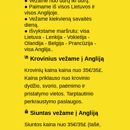
● Vežame nuo durų iki durų.
● Paimame iš visos Lietuvos ir
visos Anglijoje.
● Vežame kiekvieną savaitės
dieną.
● Išvykstame maršrutu: visa
Lietuva - Lenkija - Vokietija -
Olandija - Belgija - Prancūzija -
visa Anglija..
Krovinius vežame į Angliją
Krovinių kaina kaina nuo 35€/35£.
Kaina priklauso nuo krovinio
dydžio, svorio, paėmimo ir
pristatymo vietos. Tarptautinio
perkraustymo paslaugos.
Siuntas vežame į Angliją
Siuntos kaina nuo 35€/35£ (tašė,