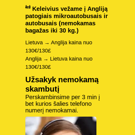
Keleivius vežame į Angliją
patogiais mikroautobusais ir
autobusais (nemokamas
bagažas iki 30 kg.)
Lietuva → Anglija kaina nuo
130€/130£
Anglija → Lietuva kaina nuo
130€/130£
Užsakyk nemokamą
skambutį
Perskambinsime per 3 min į
bet kurios šalies telefono
numerį nemokamai.