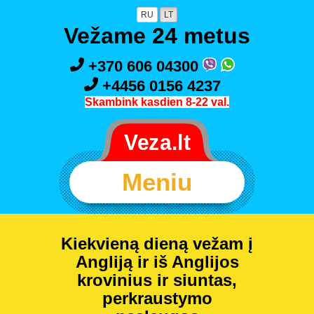
RU
LT
Vežame 24 metus
+370 606 04300
+4456 0156 4237
Skambink kasdien 8-22 val.
Meniu
Kiekvieną dieną vežam į
Angliją ir iš Anglijos
krovinius ir siuntas,
perkraustymo